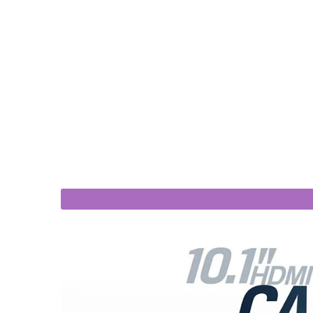
$919
$359
150/T - 21.5 inch 1000 nits touch
Lilliput TK701/T and TK701/
screen monitor
screen monit