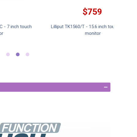
$399
Lilliput FA1210/C/T - 12.1 inch industrial
Lillip
capacitive touch monitor