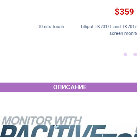
$759
C - 7 inch touch
Lilliput TK1560/T - 15.6 inch touch screen
or
monitor
ОПИСАНИЕ