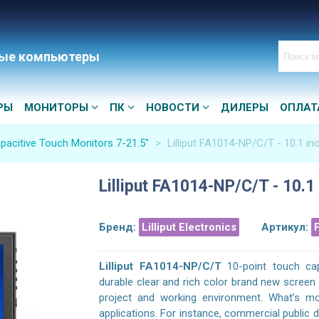
ые компьютеры
РЫ
МОНИТОРЫ
ПК
НОВОСТИ
ДИЛЕРЫ
ОПЛАТ
pacitive Touch Monitors 7-21.5″
>
Lilliput FA1014-NP/C/T - 10.1 i
Lilliput FA1014-NP/C/T - 10.1
Бренд:
Lilliput Electronics
Артикул:
Lilliput FA1014-NP/C/T
10-point touch cap
durable clear and rich color brand new screen w
project and working environment. What’s mor
applications. For instance, commercial public di