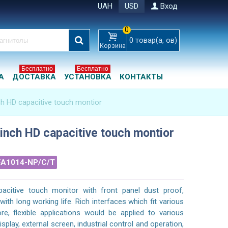
UAH
USD
Вход
0
0
товар(а, ов)
Корзина
Бесплатно
Бесплатно
А
ДОСТАВКА
УСТАНОВКА
КОНТАКТЫ
nch HD capacitive touch montior
 inch HD capacitive touch montior
FA1014-NP/C/T
acitive touch monitor with front panel dust proof,
ith long working life. Rich interfaces which fit various
e, flexible applications would be applied to various
splay, external screen, industrial control and operation,