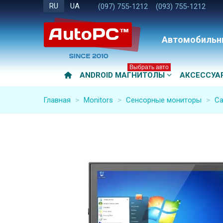
RU
UA
(097) 755-1212
(093) 755-1212
Автомобильн
Выбрать авто
ANDROID МАГНИТОЛЫ
АКСЕССУА
Главная
>
Monitors
>
Сенсорные мониторы
>
Ca