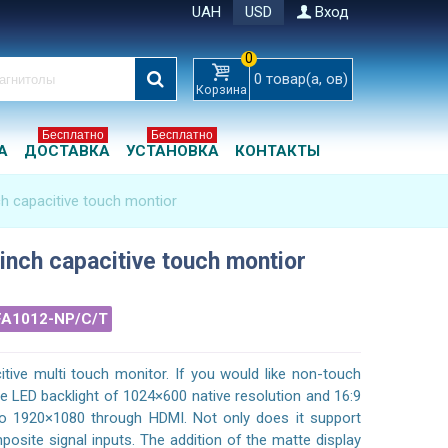
UAH
USD
Вход
0
0
товар(а, ов)
Корзина
Бесплатно
Бесплатно
А
ДОСТАВКА
УСТАНОВКА
КОНТАКТЫ
ch capacitive touch montior
 inch capacitive touch montior
FA1012-NP/C/T
itive multi touch monitor. If you would like non-touch
 LED backlight of 1024×600 native resolution and 16:9
 to 1920×1080 through HDMI. Not only does it support
osite signal inputs. The addition of the matte display