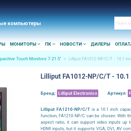
ые компьютеры
РЫ
МОНИТОРЫ
ПК
НОВОСТИ
ДИЛЕРЫ
ОПЛАТ
pacitive Touch Monitors 7-21.5″
>
Lilliput FA1012-NP/C/T - 10.1 in
Lilliput FA1012-NP/C/T - 10.1
Бренд:
Lilliput Electronics
Артикул:
Lilliput FA1210-NP/C/T
is a 10.1 inch capac
function, FA1210-NP/C can be chosen. With the
aspect ratio, it can support video inputs up
HDMI inputs, but it supports VGA, DVI, AV comp