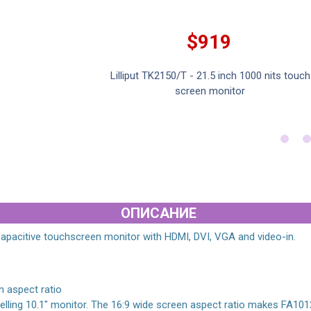
$919
inch HD capacitive
Lilliput TK2150/T - 21.5 inch 1000 nits touch
r
screen monitor
ОПИСАНИЕ
Capacitive touchscreen monitor with HDMI, DVI, VGA and video-in.
n aspect ratio
-selling 10.1″ monitor. The 16:9 wide screen aspect ratio makes FA1012