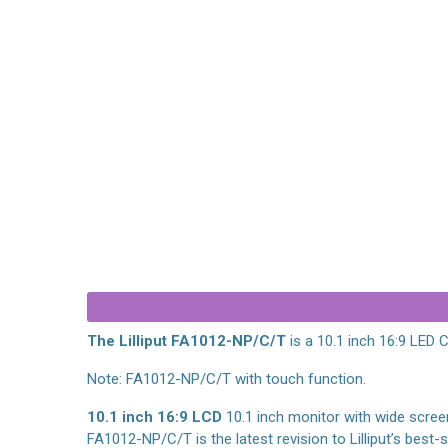
$389
$369
6/C/T - 10.1 inch full HD capacitive
Lilliput FA1014-NP/C/T - 10.1 
touch montior
touch montio
The Lilliput FA1012-NP/C/T
is a 10.1 inch 16:9 LED 
Note: FA1012-NP/C/T with touch function.
10.1 inch 16:9 LCD
10.1 inch monitor with wide scree
FA1012-NP/C/T is the latest revision to Lilliput’s best