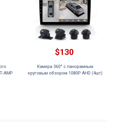
$130
ого
Камера 360° с панорамным
copy
ST-AMP
круговым обзором 1080P AHD (4шт)