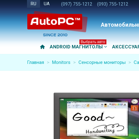
RU
UA
(097) 755-1212
(093) 755-1212
Автомобильн
Выбрать авто
ANDROID МАГНИТОЛЫ
АКСЕССУА
Главная
>
Monitors
>
Сенсорные мониторы
>
Ca