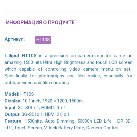
ИНФОРМАЦИЯ О ПРОДУКТЕ
Артикул:
HT10S
Lilliput HT10S
is a precision on-camera monitor came an
amazing 1500 nits Ultra High Brightness and touch LCD screen
which capable of controlling video camera menu on set.
Specifically for photography and film maker, especially for
outdoor video and film shooting.
Model:
HT10S
Display:
10.1 inch, 1920 × 1200, 1500nit
Input:
3G-SDI x 1; HDMI 2.0 x 1
Output:
3G-SDI x 1; HDMI 2.0 x 1
Feature:
1500nits, Auto Dimming, 50000h LED Life, HDR 3D-
LUT, Touch Screen, V-lock Battery Plate, Camera Control