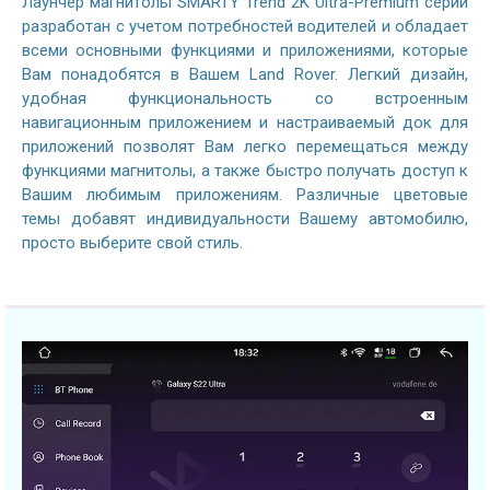
Лаунчер магнитолы SMARTY Trend 2K Ultra-Premium серии
разработан с учетом потребностей водителей и обладает
всеми основными функциями и приложениями, которые
Вам понадобятся в Вашем Land Rover. Легкий дизайн,
удобная функциональность со встроенным
навигационным приложением и настраиваемый док для
приложений позволят Вам легко перемещаться между
функциями магнитолы, а также быстро получать доступ к
Вашим любимым приложениям. Различные цветовые
темы добавят индивидуальности Вашему автомобилю,
просто выберите свой стиль.