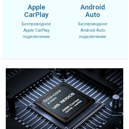
Apple
Android
CarPlay
Auto
Беспроводное
Беспроводное
Apple CarPlay
Android Auto
подключение
подключение