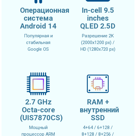
Операционная
In-cell 9.5
система
inches
Android 14
QLED 2.5D
Популярная и
Разрешение 2K
стабильная
(2000x1200 px) /
Google OS
HD (1280x720 px)
2.7 GHz
RAM +
Octa-core
внутренний
(UIS7870CS)
SSD
Мощный
4+64 / 6+128 /
процессор ARM
8+128 / 8+256 /