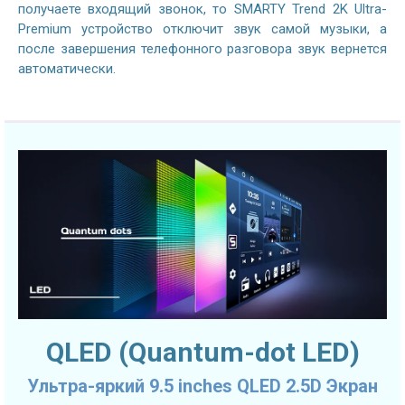
получаете входящий звонок, то SMARTY Trend 2K Ultra-
Premium устройство отключит звук самой музыки, а
после завершения телефонного разговора звук вернется
автоматически.
QLED (Quantum-dot LED)
Ультра-яркий 9.5 inches QLED 2.5D Экран