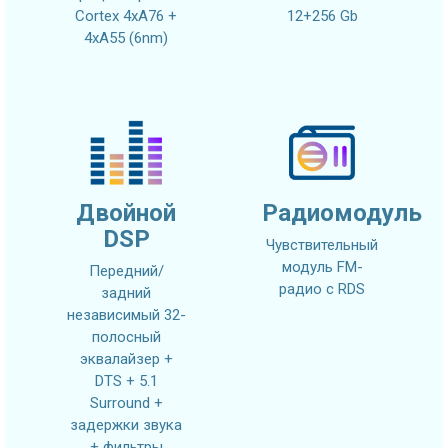
Cortex 4xA76 +
12+256 Gb
4xA55 (6nm)
Двойной
Радиомодуль
DSP
Чувствительный
модуль FM-
Передний/
радио с RDS
задний
независимый 32-
полосный
эквалайзер +
DTS + 5.1
Surround +
задержки звука
+ фильтры