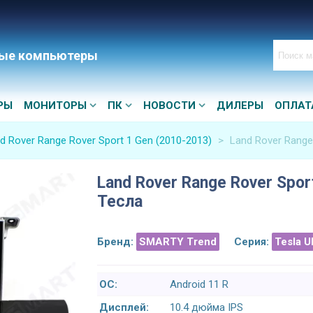
ые компьютеры
РЫ
МОНИТОРЫ
ПК
НОВОСТИ
ДИЛЕРЫ
ОПЛАТ
d Rover Range Rover Sport 1 Gen (2010-2013)
>
Land Rover Range
Land Rover Range Rover Spor
Тесла
Бренд:
SMARTY Trend
Серия:
Tesla U
ОС:
Android 11 R
Дисплей:
10.4 дюйма IPS