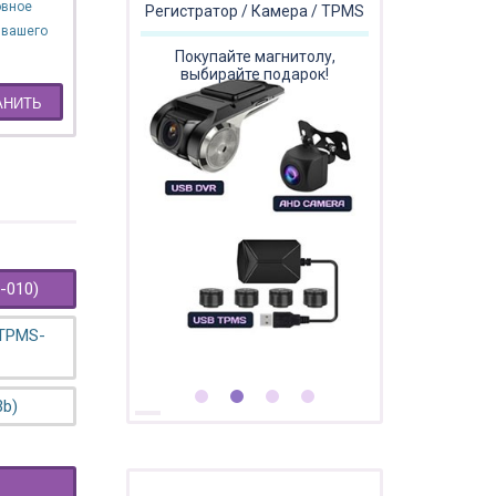
овное
Регистратор / Камера / TPMS
 вашего
Покупайте магнитолу,
выбирайте подарок!
АНИТЬ
-010)
 TPMS-
3b)