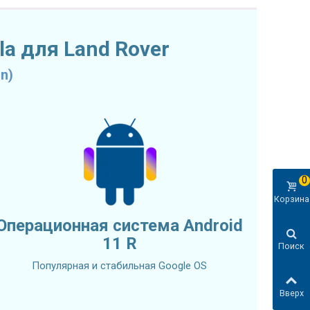
a для Land Rover
n)
0
Корзина
Операционная система Android
11 R
Поиск
Популярная и стабильная Google OS
Вверх