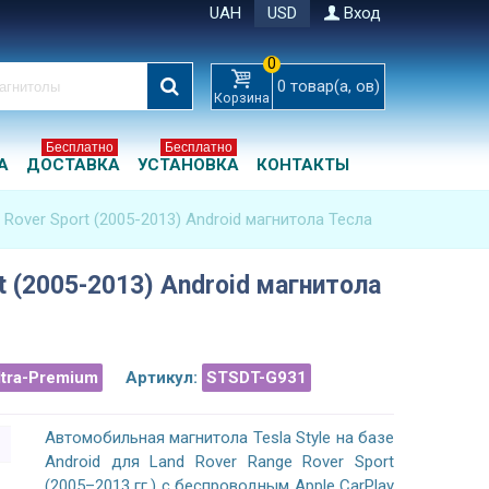
UAH
USD
Вход
0
0
товар(а, ов)
Корзина
Бесплатно
Бесплатно
А
ДОСТАВКА
УСТАНОВКА
КОНТАКТЫ
 Rover Sport (2005-2013) Android магнитола Тесла
t (2005-2013) Android магнитола
ltra-Premium
Артикул:
STSDT-G931
Автомобильная магнитола Tesla Style на базе
Android для Land Rover Range Rover Sport
(2005–2013 гг.) с беспроводным Apple CarPlay