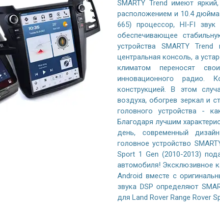
SMARTY Trend имеют яркий,
расположением и 10.4 дюйма 
665) процессор, HI-FI зву
обеспечивающее стабильну
устройства SMARTY Trend 
центральная консоль, а уста
климатом переносят сво
инновационного радио. К
конструкцией. В этом случ
воздуха, обогрев зеркал и с
головного устройства - к
Благодаря лучшим характери
день, современный дизайн
головное устройство SMARTY 
Sport 1 Gen (2010-2013) по
автомобиля! Эксклюзивное к
Android вместе с оригиналь
звука DSP определяют SMAR
для Land Rover Range Rover Sp