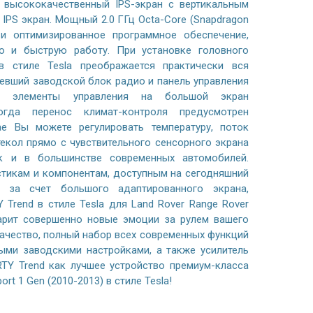
 высококачественный IPS-экран с вертикальным
IPS экран. Мощный 2.0 ГГц Octa-Core (Snapdragon
к и оптимизированное программное обеспечение,
ю и быструю работу. При установке головного
в стиле Tesla преображается практически вся
ревший заводской блок радио и панель управления
и элементы управления на большой экран
огда перенос климат-контроля предусмотрен
ае Вы можете регулировать температуру, поток
текол прямо с чувствительного сенсорного экрана
ак и в большинстве современных автомобилей.
стикам и компонентам, доступным на сегодняшний
 за счет большого адаптированного экрана,
Trend в стиле Tesla для Land Rover Range Rover
дарит совершенно новые эмоции за рулем вашего
ачество, полный набор всех современных функций
ными заводскими настройками, а также усилитель
TY Trend как лучшее устройство премиум-класса
ort 1 Gen (2010-2013) в стиле Tesla!