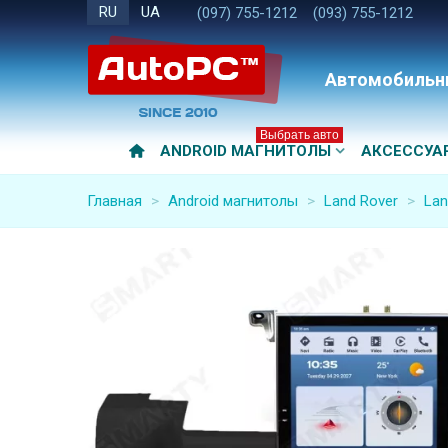
RU
UA
(097) 755-1212
(093) 755-1212
Автомобильн
Выбрать авто
ANDROID МАГНИТОЛЫ
АКСЕССУА
Главная
>
Android магнитолы
>
Land Rover
>
Lan