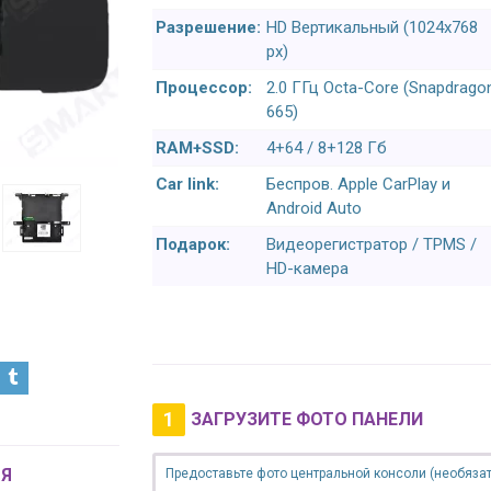
Разрешение:
HD Вертикальный (1024x768
px)
Процессор:
2.0 ГГц Octa-Core (Snapdrago
665)
RAM+SSD:
4+64 / 8+128 Гб
Car link:
Беспров. Apple CarPlay и
Android Auto
Подарок:
Видеорегистратор / TPMS /
HD-камера
1
ЗАГРУЗИТЕ ФОТО ПАНЕЛИ
Я
Предоставьте фото центральной консоли (необязат