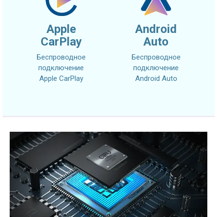
Apple
Android
CarPlay
Auto
Беспроводное
Беспроводное
подключение
подключение
Apple CarPlay
Android Auto