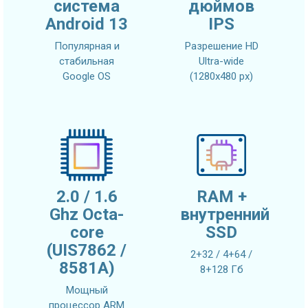
система
дюймов
Android 13
IPS
Популярная и
Разрешение HD
стабильная
Ultra-wide
Google OS
(1280х480 px)
2.0 / 1.6
RAM +
Ghz Octa-
внутренний
core
SSD
(UIS7862 /
2+32 / 4+64 /
8581A)
8+128 Гб
Мощный
процессор ARM