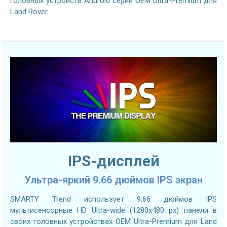
головных устройств Android серии OEM Ultra-Premium для
Land Rover.
IPS-дисплей
Ультра-яркий 9.66 дюймов IPS экран
SMARTY Trend использует 9.66 дюймов IPS
мультисенсорные HD Ultra-wide (1280х480 px) панели в
своих головных устройствах OEM Ultra-Premium для Land