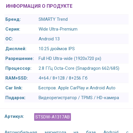
ИНФОРМАЦИЯ О ПРОДУКТЕ
Бренд:
SMARTY Trend
Серия:
Wide Ultra-Premium
ОС:
Android 13
Дисплей:
10.25 дюймов IPS
Разрешение:
Full HD Ultra-wide (1920x720 px)
Процессор:
2.8 ГГц Octa-Core (Snapdragon 662/685)
RAM+SSD:
4+64 / 8+128 / 8+256 Гб
Car link:
Беспров. Apple CarPlay и Android Auto
Подарок:
Видеорегистратор / TPMS / HD-камера
Артикул:
STSDW-A1317AB
Автомобильная магнитола на базе Android с