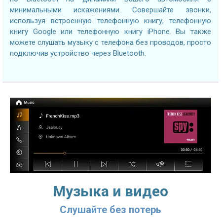
минимальными искажениями. Совершайте звонки,
используя встроенную телефонную книгу, телефонную
книгу Google или телефонную книгу iPhone. Вы также
можете слушать музыку с телефона без проводов, просто
подключив устройство через Bluetooth.
Музыка и видео
Слушайте без потерь