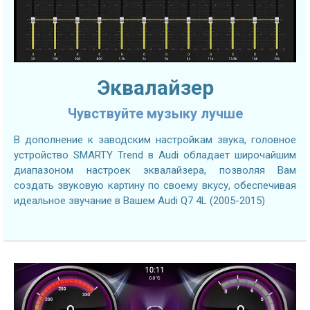
Эквалайзер
Чувствуйте музыку лучше
В дополнение к заводским настройкам звука, головное
устройство SMARTY Trend в Audi обладает широчайшим
диапазоном настроек эквалайзера, позволяя Вам
создать звуковую картину по своему вкусу, обеспечивая
идеальное звучание в Вашем Audi Q7 4L (2005-2015)