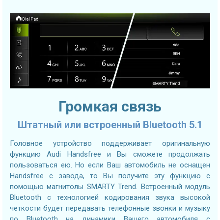
Громкая связь
Штатный или встроенный Bluetooth 5.1
Головное устройство поддерживает оригинальную
функцию Audi Handsfree и Вы сможете продолжать
пользоваться ею. Но если Ваш автомобиль не оснащен
Handsfree с завода, то Вы получите эту функцию с
помощью магнитолы SMARTY Trend. Встроенный модуль
Bluetooth с технологией кодирования звука высокой
четкости будет передавать телефонные звонки и музыку
по Bluetooth на динамики Вашего автомобиля с