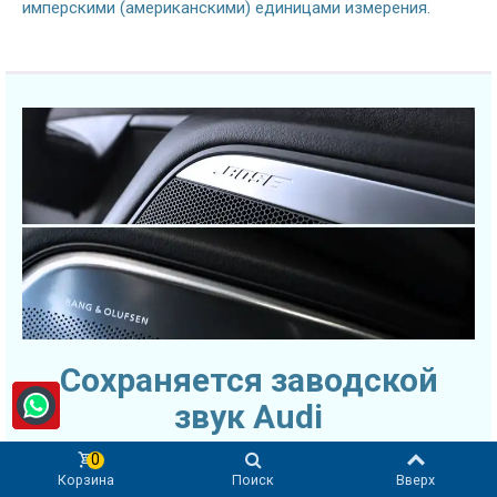
имперскими (американскими) единицами измерения.
Сохраняется заводской
звук Audi
0
Оригинальный усилитель звука и
Корзина
Поиск
Вверх
спутниковое/DAB-радио