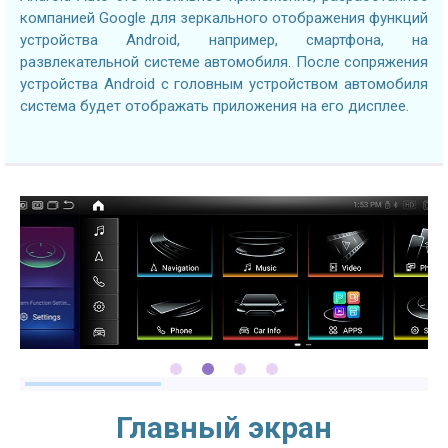
компанией Google для зеркального отображения функций
устройства Android, например, смартфона, на
развлекательной системе автомобиля. После сопряжения
устройства Android с головным устройством автомобиля
система будет отображать приложения на его дисплее.
Главный экран