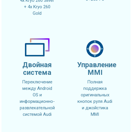
4x Kryo 260 Silver
+ 4x Kryo 260
Gold
Двойная
Управление
система
MMI
Переключение
Полная
между Android
поддержка
OS и
оригинальных
информационно-
кнопок руля Audi
развлекательной
и джойстика
системой Audi
MMI