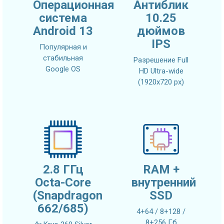
Операционная
Антиблик
система
10.25
Android 13
дюймов
IPS
Популярная и
стабильная
Разрешение Full
Google OS
HD Ultra-wide
(1920x720 px)
2.8 ГГц
RAM +
Octa-Core
внутренний
(Snapdragon
SSD
662/685)
4+64 / 8+128 /
8+256 Гб