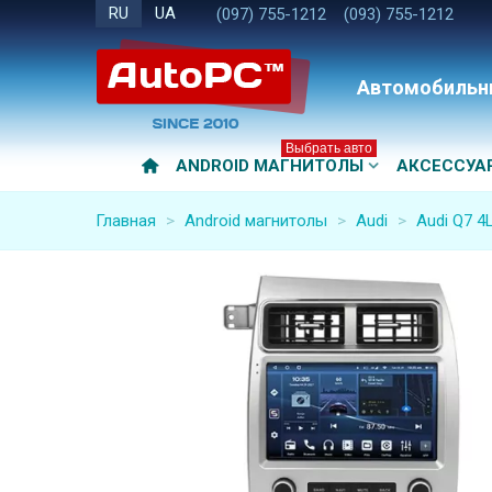
RU
UA
(097) 755-1212
(093) 755-1212
Автомобильн
Выбрать авто
ANDROID МАГНИТОЛЫ
АКСЕССУА
Главная
>
Android магнитолы
>
Audi
>
Audi Q7 4