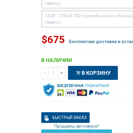
память)
12GB / 256GB SSD (сверхбыстрая и больш
память)
$675
Бесплатная доставка и уста
В НАЛИЧИИ
В КОРЗИНУ
-
+
БЫСТРЫЙ ЗАКАЗ
Продавец автозвука?