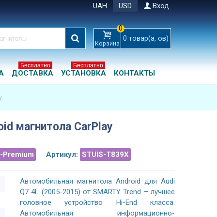
UAH
USD
Вход
0
0
товар(а, ов)
Корзина
Бесплатно
Бесплатно
А
ДОСТАВКА
УСТАНОВКА
КОНТАКТЫ
y
oid магнитола CarPlay
a-Premium
Артикул:
STUIS-T839X
Автомобильная магнитола Android для Audi
Q7 4L (2005-2015) от SMARTY Trend – лучшее
головное устройство Hi-End класса.
Автомобильная информационно-