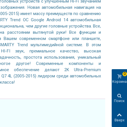
 головных устройств с улучшенным Hi-Fi звучанием
зображения. Новая автомобильная навигация на
(2005-2015) имеет массу преимуществ по сравнению
RTY Trend ОС Google Android 14 автомобильная
кциональна, чем другие головные устройства. Все,
на расстоянии вытянутой руки! Все функции и
в Вашем современном смартфоне или планшете,
SMARTY Trend мультимедийной системе. В этом
HI-FI звук, премиальное качество, высокая
адачность, простота использования, уникальный
ногое другое! Современные компоненты и
ммное обеспечение делают 2K Ultra-Premium
0
 Q7 4L (2005-2015) лидером среди автомобильных
Корзина
класса!
Поиск
Вверх