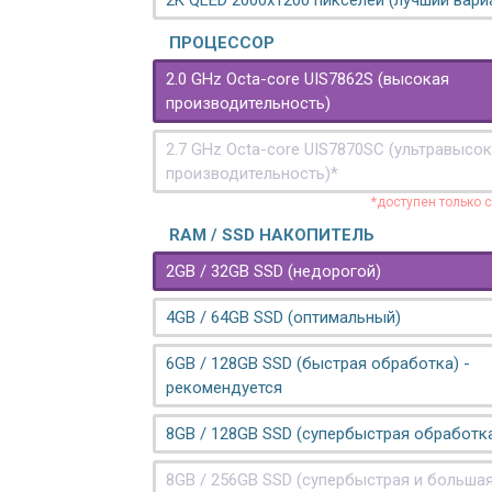
2K QLED 2000х1200 пикселей (лучший вари
ПРОЦЕССОР
2.0 GHz Octa-core UIS7862S (высокая
производительность)
2.7 GHz Octa-core UIS7870SC (ультравысо
производительность)*
*доступен только 
RAM / SSD НАКОПИТЕЛЬ
2GB / 32GB SSD (недорогой)
4GB / 64GB SSD (оптимальный)
6GB / 128GB SSD (быстрая обработка) -
рекомендуется
8GB / 128GB SSD (супербыстрая обработк
8GB / 256GB SSD (супербыстрая и больша