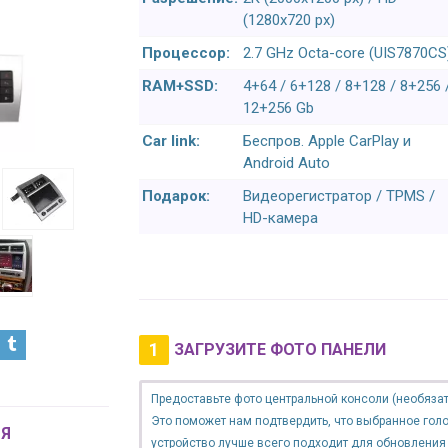
(1280x720 px)
Процессор:
2.7 GHz Octa-core (UIS7870CS
RAM+SSD:
4+64 / 6+128 / 8+128 / 8+256 
12+256 Gb
Car link:
Беспров. Apple CarPlay и
Android Auto
Подарок:
Видеорегистратор / TPMS /
HD-камера
1
ЗАГРУЗИТЕ ФОТО ПАНЕЛИ
Предоставьте фото центральной консоли (необязат
Это поможет нам подтвердить, что выбранное гол
Я
устройство лучше всего подходит для обновления