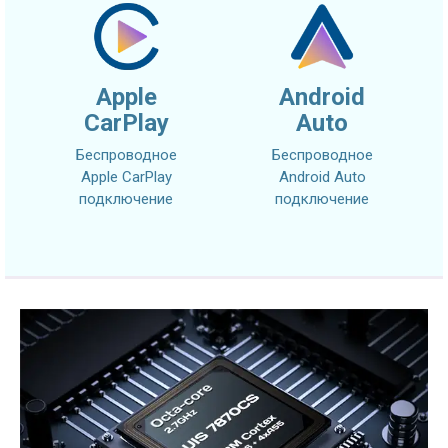
Apple
Android
CarPlay
Auto
Беспроводное
Беспроводное
Apple CarPlay
Android Auto
подключение
подключение