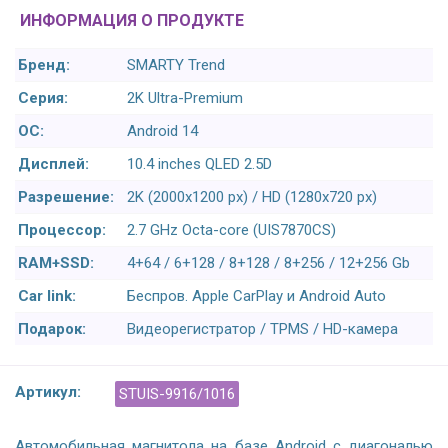
ИНФОРМАЦИЯ О ПРОДУКТЕ
Бренд:
SMARTY Trend
Серия:
2K Ultra-Premium
ОС:
Android 14
Дисплей:
10.4 inches QLED 2.5D
Разрешение:
2K (2000x1200 px) / HD (1280x720 px)
Процессор:
2.7 GHz Octa-core (UIS7870CS)
RAM+SSD:
4+64 / 6+128 / 8+128 / 8+256 / 12+256 Gb
Car link:
Беспров. Apple CarPlay и Android Auto
Подарок:
Видеорегистратор / TPMS / HD-камера
Артикул:
STUIS-9916/1016
Автомобильная магнитола на базе Android с диагональю