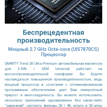
Беспрецедентная
производительность
Мощный 2.7 GHz Octa-core (UIS7870CS)
Процессор
SMARTY Trend 2K Ultra-Premium автомобильная магнитола
для 2-DIN / OEM Universal работает на
высокопроизводительной платформе. Вы будете
наслаждаться повышенной производительностью, ведь
мощный процессор в сочетании с оптимизированным
программным обеспечением дает Вам невероятный
прирост и многозадачность. Вы можете использовать
несколько приложений одновременно без каких-либо
"зависаний", смотреть фильмы 2K / 4K, играть в 3D-игры