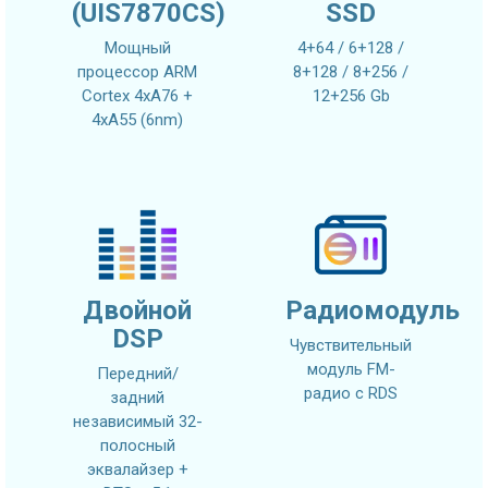
(UIS7870CS)
SSD
Мощный
4+64 / 6+128 /
процессор ARM
8+128 / 8+256 /
Cortex 4xA76 +
12+256 Gb
4xA55 (6nm)
Двойной
Радиомодуль
DSP
Чувствительный
модуль FM-
Передний/
радио с RDS
задний
независимый 32-
полосный
эквалайзер +