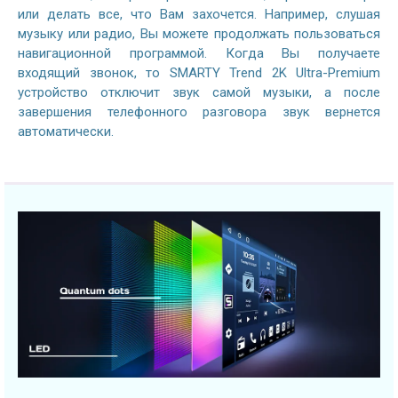
или делать все, что Вам захочется. Например, слушая
музыку или радио, Вы можете продолжать пользоваться
навигационной программой. Когда Вы получаете
входящий звонок, то SMARTY Trend 2K Ultra-Premium
устройство отключит звук самой музыки, а после
завершения телефонного разговора звук вернется
автоматически.