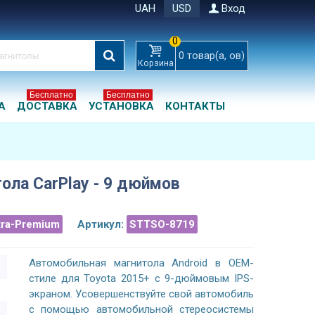
UAH
USD
Вход
0
0
товар(а, ов)
Корзина
Бесплатно
Бесплатно
А
ДОСТАВКА
УСТАНОВКА
КОНТАКТЫ
тола CarPlay - 9 дюймов
tra-Premium
Артикул:
STTSO-8719
Автомобильная магнитола Android в OEM-
стиле для Toyota 2015+ с 9-дюймовым IPS-
экраном. Усовершенствуйте свой автомобиль
с помощью автомобильной стереосистемы