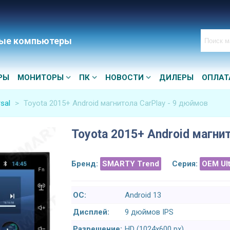
ые компьютеры
РЫ
МОНИТОРЫ
ПК
НОВОСТИ
ДИЛЕРЫ
ОПЛАТ
sal
>
Toyota 2015+ Android магнитола CarPlay - 9 дюймов
Toyota 2015+ Android магни
Бренд:
SMARTY Trend
Серия:
OEM Ul
ОС:
Android 13
Дисплей:
9 дюймов IPS
Разрешение:
HD (1024х600 px)