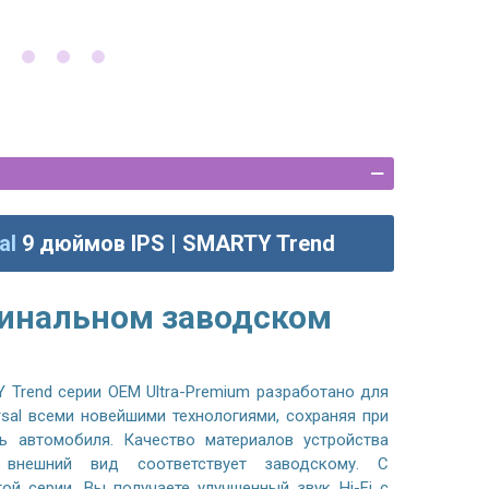
al
9 дюймов IPS | SMARTY Trend
гинальном заводском
 Trend серии OEM Ultra-Premium разработано для
rsal всеми новейшими технологиями, сохраняя при
ь автомобиля. Качество материалов устройства
, внешний вид соответствует заводскому. С
ой серии, Вы получаете улучшенный звук Hi-Fi с