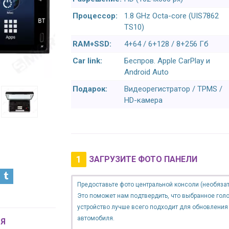
Процессор:
1.8 GHz Octa-core (UIS7862
TS10)
RAM+SSD:
4+64 / 6+128 / 8+256 Гб
Car link:
Беспров. Apple CarPlay и
Android Auto
Подарок:
Видеорегистратор / TPMS /
HD-камера
1
ЗАГРУЗИТЕ ФОТО ПАНЕЛИ
Предоставьте фото центральной консоли (необязат
Это поможет нам подтвердить, что выбранное гол
устройство лучше всего подходит для обновления
автомобиля.
Я