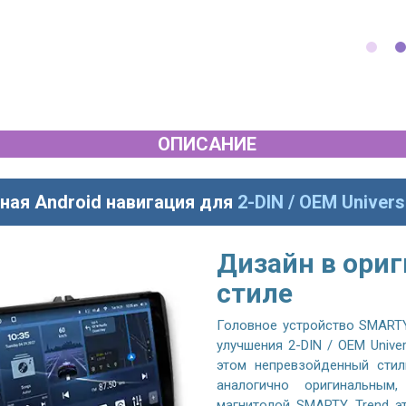
ОПИСАНИЕ
ная Android навигация для
2-DIN / OEM Univers
Дизайн в ори
стиле
Головное устройство SMARTY
улучшения 2-DIN / OEM Unive
этом непревзойденный стил
аналогично оригинальным
магнитолой SMARTY Trend эт