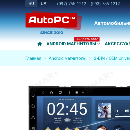
RU
UA
(097) 755-1212
(093) 755-1212
Автомобильн
Выбрать авто
ANDROID МАГНИТОЛЫ
АКСЕССУА
Главная
>
Android магнитолы
>
2-DIN / OEM Univer