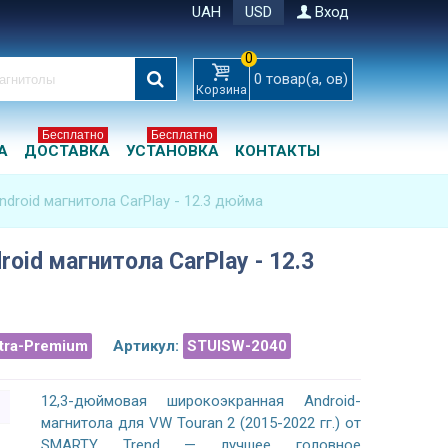
UAH
USD
Вход
0
0
товар(а, ов)
Корзина
Бесплатно
Бесплатно
А
ДОСТАВКА
УСТАНОВКА
КОНТАКТЫ
ndroid магнитола CarPlay - 12.3 дюйма
roid магнитола CarPlay - 12.3
ltra-Premium
Артикул:
STUISW-2040
12,3-дюймовая широкоэкранная Android-
магнитола для VW Touran 2 (2015-2022 гг.) от
SMARTY Trend — лучшее головное