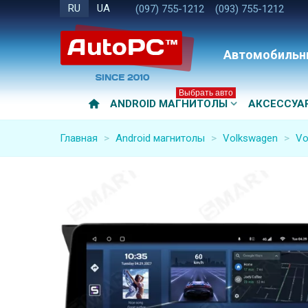
RU
UA
(097) 755-1212
(093) 755-1212
Автомобильн
Выбрать авто
ANDROID МАГНИТОЛЫ
АКСЕССУА
Главная
>
Android магнитолы
>
Volkswagen
>
Vo