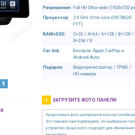
Разрешение:
Full HD Ultra-wide (1920x720 px
Процессор:
2.0 GHz Octa-core (UIS7862S
FYT)
RAM+SSD:
2+32 / 4+64 / 6+128 / 8+128 /
8+256 Гб
Car link:
Беспров. Apple CarPlay и
Android Auto
Подарок:
Видеорегистратор / TPMS /
HD-камера
1
ЗАГРУЗИТЕ ФОТО ПАНЕЛИ
Я
Предоставьте фото центральной консоли (необязат
Это поможет нам подтвердить, что выбранное гол
устройство лучше всего подходит для обновления
автомобиля.