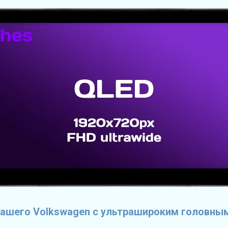
ашего Volkswagen с ультрашироким головны