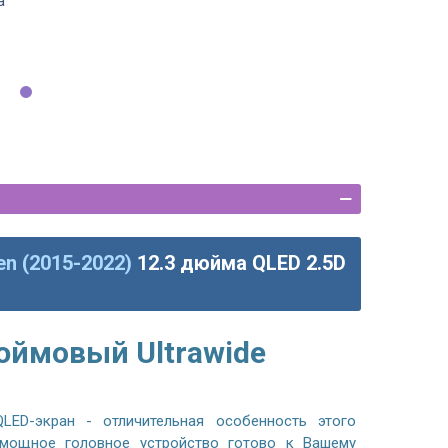
а
en (2015-2022)
12.3 дюйма QLED 2.5D
юймовый Ultrawide
LED-экран - отличительная особенность этого
 мощное головное устройство готово к Вашему