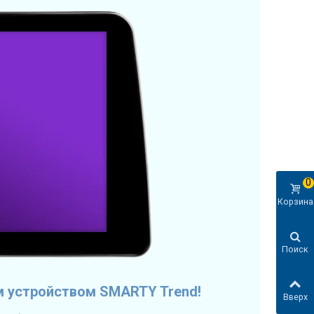
0
Корзина
Поиск
м устройством SMARTY Trend!
Вверх