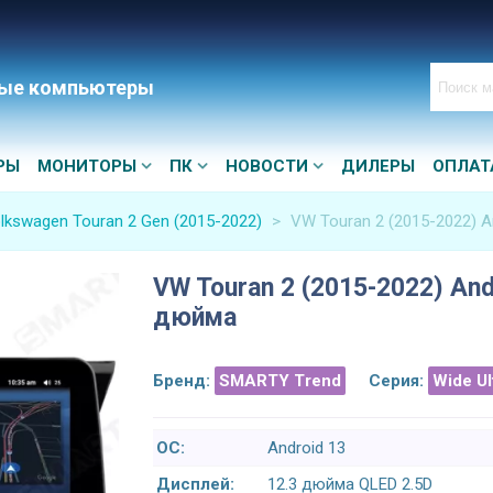
ые компьютеры
РЫ
МОНИТОРЫ
ПК
НОВОСТИ
ДИЛЕРЫ
ОПЛАТ
lkswagen Touran 2 Gen (2015-2022)
>
VW Touran 2 (2015-2022) A
VW Touran 2 (2015-2022) And
дюйма
Бренд:
SMARTY Trend
Серия:
Wide U
ОС:
Android 13
Дисплей:
12.3 дюйма QLED 2.5D