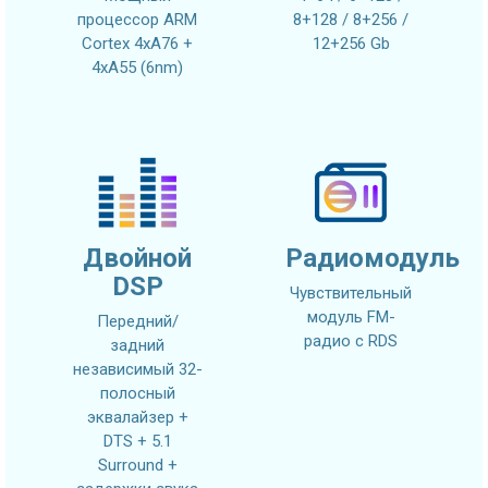
процессор ARM
8+128 / 8+256 /
Cortex 4xA76 +
12+256 Gb
4xA55 (6nm)
Двойной
Радиомодуль
DSP
Чувствительный
модуль FM-
Передний/
радио с RDS
задний
независимый 32-
полосный
эквалайзер +
DTS + 5.1
Surround +