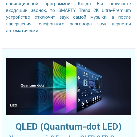
навигационной программой. Когда Вы получаете
входящий звонок, то SMARTY Trend 2K Ultra-Premium
устройство отключит звук самой музыки, а после
завершения телефонного разговора звук вернется
автоматически.
QLED (Quantum-dot LED)