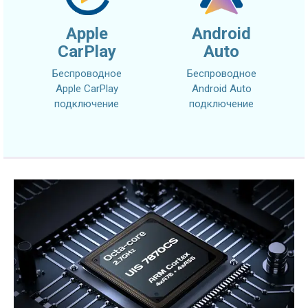
Apple
Android
CarPlay
Auto
Беспроводное
Беспроводное
Apple CarPlay
Android Auto
подключение
подключение