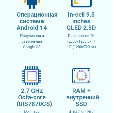
Операционная
In-cell 9.5
система
inches
Android 14
QLED 2.5D
Популярная и
Разрешение 2K
стабильная
(2000x1200 px) /
Google OS
HD (1280x720 px)
2.7 GHz
RAM +
Octa-core
внутренний
(UIS7870CS)
SSD
Мощный
4+64 / 6+128 /