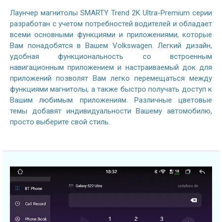
Лаунчер магнитолы SMARTY Trend 2K Ultra-Premium серии
разработан с учетом потребностей водителей и обладает
всеми основными функциями и приложениями, которые
Вам понадобятся в Вашем Volkswagen. Легкий дизайн,
удобная функциональность со встроенным
навигационным приложением и настраиваемый док для
приложений позволят Вам легко перемещаться между
функциями магнитолы, а также быстро получать доступ к
Вашим любимым приложениям. Различные цветовые
темы добавят индивидуальности Вашему автомобилю,
просто выберите свой стиль.