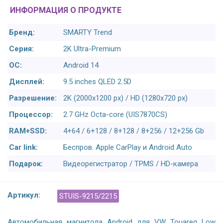
ИНФОРМАЦИЯ О ПРОДУКТЕ
Бренд:
SMARTY Trend
Серия:
2K Ultra-Premium
ОС:
Android 14
Дисплей:
9.5 inches QLED 2.5D
Разрешение:
2K (2000x1200 px) / HD (1280x720 px)
Процессор:
2.7 GHz Octa-core (UIS7870CS)
RAM+SSD:
4+64 / 6+128 / 8+128 / 8+256 / 12+256 Gb
Car link:
Беспров. Apple CarPlay и Android Auto
Подарок:
Видеорегистратор / TPMS / HD-камера
Артикул:
STUIS-9215/2215
Автомобильная магнитола Android для VW Touareg Low