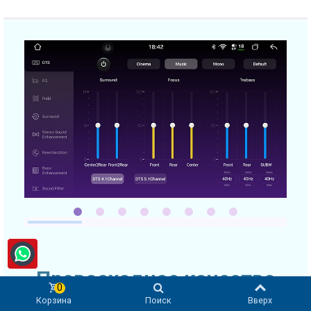
Превосходное качество
0
звука
Корзина
Поиск
Вверх