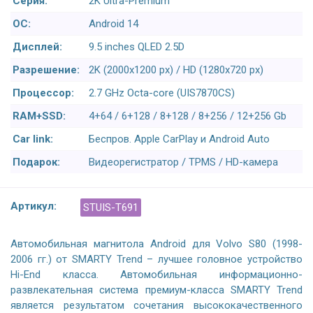
Серия:
2K Ultra-Premium
ОС:
Android 14
Дисплей:
9.5 inches QLED 2.5D
Разрешение:
2K (2000x1200 px) / HD (1280x720 px)
Процессор:
2.7 GHz Octa-core (UIS7870CS)
RAM+SSD:
4+64 / 6+128 / 8+128 / 8+256 / 12+256 Gb
Car link:
Беспров. Apple CarPlay и Android Auto
Подарок:
Видеорегистратор / TPMS / HD-камера
Артикул:
STUIS-T691
Автомобильная магнитола Android для Volvo S80 (1998-
2006 гг.) от SMARTY Trend – лучшее головное устройство
Hi-End класса. Автомобильная информационно-
развлекательная система премиум-класса SMARTY Trend
является результатом сочетания высококачественного