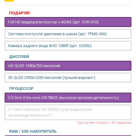
ПОДАРОК!
Full HD видеорегистратор с ADAS (арт. DVR-010)
Система контроля давления в шинах (арт. TPMS-006)
Камера заднего вида AHD 1080P (арт. S303b)
ДИСПЛЕЙ
HD QLED 1280x720 пикселей
2K QLED 2000х1200 пикселей (лучший вариант)
ПРОЦЕССОР
2.0 GHz Octa-core UIS7862S (высокая производительность)
2.7 GHz Octa-core UIS7870SC (ультравысокая
производительность)*
*доступен только с 2K экраном
RAM / SSD НАКОПИТЕЛЬ