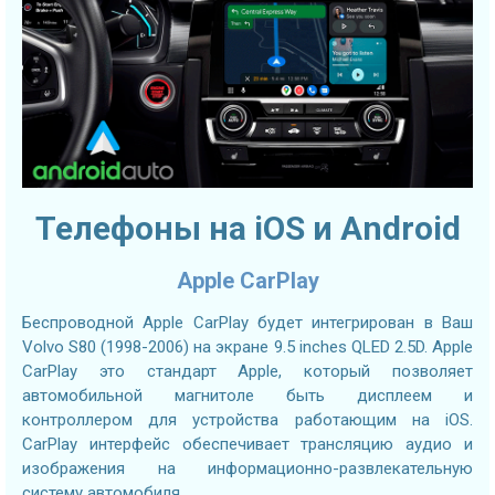
Телефоны на iOS и Android
Apple CarPlay
Беспроводной Apple CarPlay будет интегрирован в Ваш
Volvo S80 (1998-2006) на экране 9.5 inches QLED 2.5D. Apple
CarPlay это стандарт Apple, который позволяет
автомобильной магнитоле быть дисплеем и
контроллером для устройства работающим на iOS.
CarPlay интерфейс обеспечивает трансляцию аудио и
изображения на информационно-развлекательную
систему автомобиля.