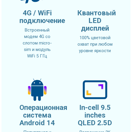
4G / WiFi
Квантовый
подключение
LED
дисплей
Встроенный
модем 4G со
100% цветовой
слотом micro-
охват при любом
sim и модуль
уровне яркости
WiFi 5 ГГц
Операционная
In-cell 9.5
система
inches
Android 14
QLED 2.5D