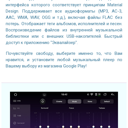
интерфейса которого соответствует принципам Material
Design. Поддерживает все аудиоформаты (MP3, AC-3,
AAC, WMA, WAV, OGG и т.д.), включая файлы FLAC без
потерь. Отображает теги альбомов, исполнителей и песен.
Воспроизведение файлов из внутренней музыкальной
библиотеки или с внешних USB-накопителей. Быстрый
доступ к приложению "Эквалайзер".
Почувствуйте свободу, выберите именно то, что Вам
нравится, и установите любой музыкальный плеер по
Вашему выбору из магазина Google Play!