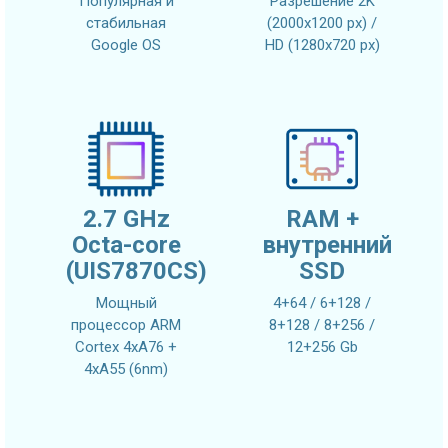
Популярная и
Разрешение 2K
стабильная
(2000x1200 px) /
Google OS
HD (1280x720 px)
2.7 GHz
RAM +
Octa-core
внутренний
(UIS7870CS)
SSD
Мощный
4+64 / 6+128 /
процессор ARM
8+128 / 8+256 /
Cortex 4xA76 +
12+256 Gb
4xA55 (6nm)