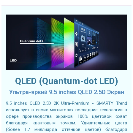
QLED (Quantum-dot LED)
Ультра-яркий 9.5 inches QLED 2.5D Экран
9.5 inches QLED 2.5D 2K Ultra-Premium - SMARTY Trend
использует в своих магнитолах последние технологии в
сфере производства экранов. 100% цветовой охват
благодаря квантовым точкам. Удивительные цвета
(более 1,7 миллиарда оттенков цветов) благодаря