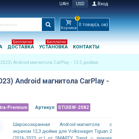
UAH
USD
Вход
0
0
товар(а, ов)
Корзина
Бесплатно
Бесплатно
А
ДОСТАВКА
УСТАНОВКА
КОНТАКТЫ
-2023) Android магнитола CarPlay - 12.3 дюйма
023) Android магнитола CarPlay -
ltra-Premium
Артикул:
STUISW-2082
Широкоэкранная Android-магнитола с
экраном 12,3 дюйма для Volkswagen Tiguan 2
(2016-2023 гг.) от SMARTY Trend — лучшее