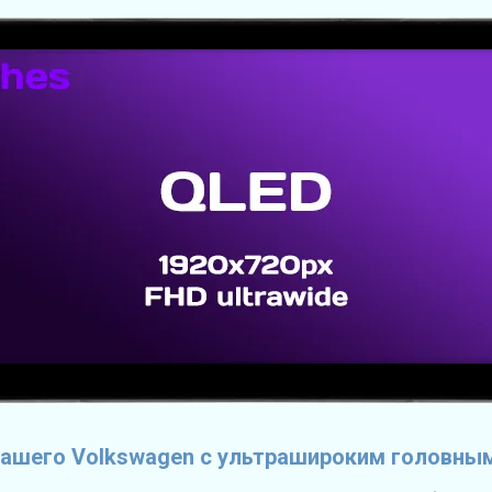
ашего Volkswagen с ультрашироким головны