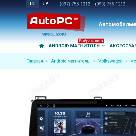
RU
UA
(097) 755-1212
(093) 755-1212
Автомобильн
Выбрать авто
ANDROID МАГНИТОЛЫ
АКСЕССУА
Главная
>
Android магнитолы
>
Volkswagen
>
Vo