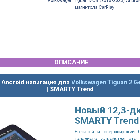
y & Android Auto
Volkswagen Tiguan MQB (2016-2023) Androi
guan...
магнитола CarPlay
ОПИСАНИЕ
 Android навигация для
Volkswagen Tiguan 2 G
| SMARTY Trend
Новый 12,3-д
SMARTY Trend
Большой и сверхширокий Q
головного устройства. Это