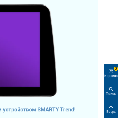
0
Корзина
Поиск
м устройством SMARTY Trend!
Вверх