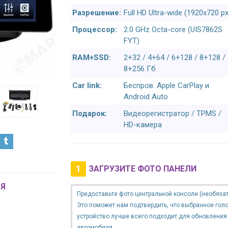
Разрешение:
Full HD Ultra-wide (1920x720 px
Процессор:
2.0 GHz Octa-core (UIS7862S
FYT)
RAM+SSD:
2+32 / 4+64 / 6+128 / 8+128 /
8+256 Гб
Car link:
Беспров. Apple CarPlay и
Android Auto
Подарок:
Видеорегистратор / TPMS /
HD-камера
1
ЗАГРУЗИТЕ ФОТО ПАНЕЛИ
Я
Предоставьте фото центральной консоли (необязат
Это поможет нам подтвердить, что выбранное гол
устройство лучше всего подходит для обновления
автомобиля.