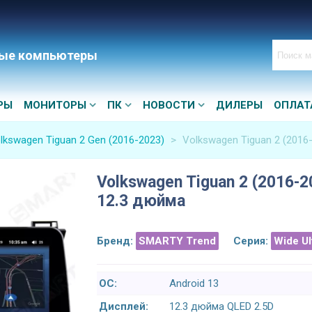
ые компьютеры
РЫ
МОНИТОРЫ
ПК
НОВОСТИ
ДИЛЕРЫ
ОПЛАТ
lkswagen Tiguan 2 Gen (2016-2023)
>
Volkswagen Tiguan 2 (2016
Volkswagen Tiguan 2 (2016-2
12.3 дюйма
Бренд:
SMARTY Trend
Серия:
Wide U
ОС:
Android 13
Дисплей:
12.3 дюйма QLED 2.5D