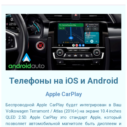
Телефоны на iOS и Android
Apple CarPlay
Беспроводной Apple CarPlay будет интегрирован в Ваш
Volkswagen Terramont / Atlas (2016+) на экране 10.4 inches
QLED 2.5D. Apple CarPlay это стандарт Apple, который
позволяет автомобильной магнитоле быть дисплеем и