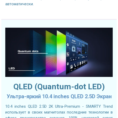
автоматически.
QLED (Quantum-dot LED)
Ультра-яркий 10.4 inches QLED 2.5D Экран
10.4 inches QLED 2.5D 2K Ultra-Premium - SMARTY Trend
использует в своих магнитолах последние технологии в
сфере производства экранов. 100% цветовой охват