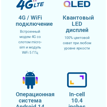
4G / WiFi
Квантовый
подключение
LED
дисплей
Встроенный
модем 4G со
100% цветовой
слотом micro-
охват при любом
sim и модуль
уровне яркости
WiFi 5 ГГц
Операционная
In-cell
система
10.4
Android 14
inches