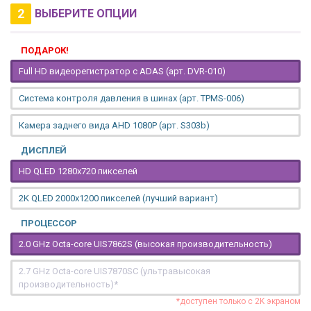
2
ВЫБЕРИТЕ ОПЦИИ
ПОДАРОК!
Full HD видеорегистратор с ADAS (арт. DVR-010)
Система контроля давления в шинах (арт. TPMS-006)
Камера заднего вида AHD 1080P (арт. S303b)
ДИСПЛЕЙ
HD QLED 1280x720 пикселей
2K QLED 2000х1200 пикселей (лучший вариант)
ПРОЦЕССОР
2.0 GHz Octa-core UIS7862S (высокая производительность)
2.7 GHz Octa-core UIS7870SC (ультравысокая
производительность)*
*доступен только с 2K экраном