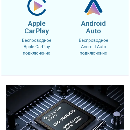
Apple
Android
CarPlay
Auto
Беспроводное
Беспроводное
Apple CarPlay
Android Auto
подключение
подключение