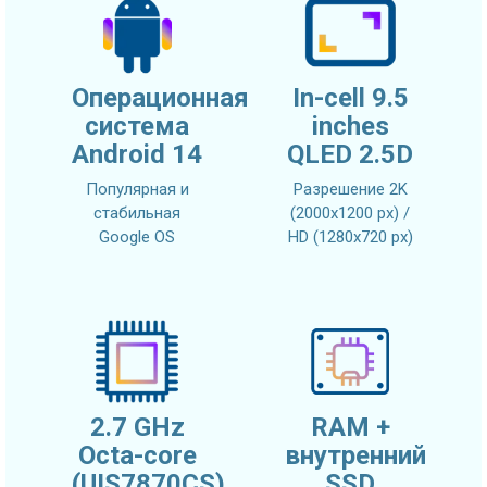
Операционная
In-cell 9.5
система
inches
Android 14
QLED 2.5D
Популярная и
Разрешение 2K
стабильная
(2000x1200 px) /
Google OS
HD (1280x720 px)
2.7 GHz
RAM +
Octa-core
внутренний
(UIS7870CS)
SSD