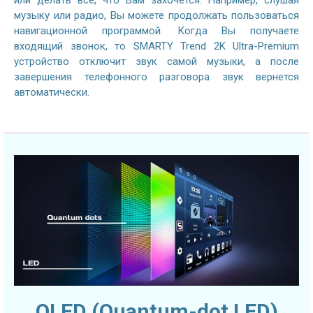
музыку или радио, Вы можете продолжать пользоваться
навигационной программой. Когда Вы получаете
входящий звонок, то SMARTY Trend 2K Ultra-Premium
устройство отключит звук самой музыки, а после
завершения телефонного разговора звук вернется
автоматически.
QLED (Quantum-dot LED)