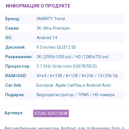
ИНФОРМАЦИЯ О ПРОДУКТЕ
Бренд:
SMARTY Trend
Серия:
2K Ultra-Premium
ОС:
Android 14
Дисплей:
9.5 inches QLED 2.5D
Разрешение:
2K (2000x1200 px) / HD (1280x720 px)
Процессор:
2.7 GHz Octa-core (UIS7870CS)
RAM+SSD:
4+64 / 6+128 / 8+128 / 8+256 / 12+256 Gb
Car link:
Беспров. Apple CarPlay и Android Auto
Подарок:
Видеорегистратор / TPMS / HD-камера
Артикул:
STUIS-9247/2048
Автомобильная магнитола Android для Volkswagen Polo 6