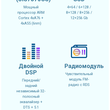
Мощный
4+64 / 6+128 /
процессор ARM
8+128 / 8+256 /
Cortex 4xA76 +
12+256 Gb
4xA55 (6nm)
Двойной
Радиомодуль
DSP
Чувствительный
модуль FM-
Передний/
радио с RDS
задний
независимый 32-
полосный
эквалайзер +
DTS + 5.1