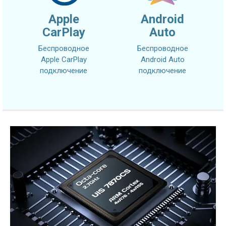
Apple
Android
CarPlay
Auto
Беспроводное
Беспроводное
Apple CarPlay
Android Auto
подключение
подключение