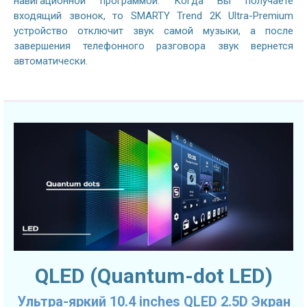
навигационной программой. Когда Вы получаете
входящий звонок, то SMARTY Trend 2K Ultra-Premium
устройство отключит звук самой музыки, а после
завершения телефонного разговора звук вернется
автоматически.
QLED (Quantum-dot LED)
Ультра-яркий 10.4 inches QLED 2.5D Экран