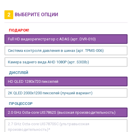
2
ВЫБЕРИТЕ ОПЦИИ
ПОДАРОК!
Full HD видеорегистратор с ADAS (арт. DVR-010)
Система контроля давления в шинах (арт. TPMS-006)
Камера заднего вида AHD 1080P (арт. S303b)
ДИСПЛЕЙ
HD QLED 1280x720 пикселей
2K QLED 2000х1200 пикселей (лучший вариант)
ПРОЦЕССОР
2.0 GHz Octa-core UIS7862S (высокая производительность)
2.7 GHz Octa-core UIS7870SC (ультравысокая
производительность)*