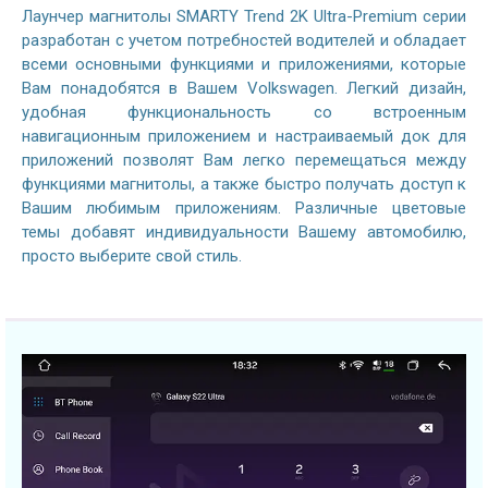
Лаунчер магнитолы SMARTY Trend 2K Ultra-Premium серии
разработан с учетом потребностей водителей и обладает
всеми основными функциями и приложениями, которые
Вам понадобятся в Вашем Volkswagen. Легкий дизайн,
удобная функциональность со встроенным
навигационным приложением и настраиваемый док для
приложений позволят Вам легко перемещаться между
функциями магнитолы, а также быстро получать доступ к
Вашим любимым приложениям. Различные цветовые
темы добавят индивидуальности Вашему автомобилю,
просто выберите свой стиль.