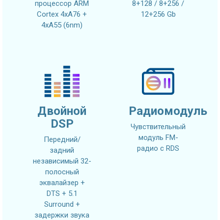
процессор ARM
8+128 / 8+256 /
Cortex 4xA76 +
12+256 Gb
4xA55 (6nm)
Двойной
Радиомодуль
DSP
Чувствительный
модуль FM-
Передний/
радио с RDS
задний
независимый 32-
полосный
эквалайзер +
DTS + 5.1
Surround +
задержки звука