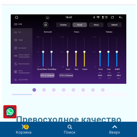
Превосходное качество
звука
0
Корзина
Поиск
Вверх