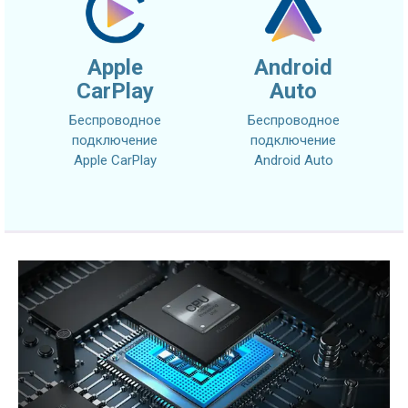
Apple
Android
CarPlay
Auto
Беспроводное
Беспроводное
подключение
подключение
Apple CarPlay
Android Auto