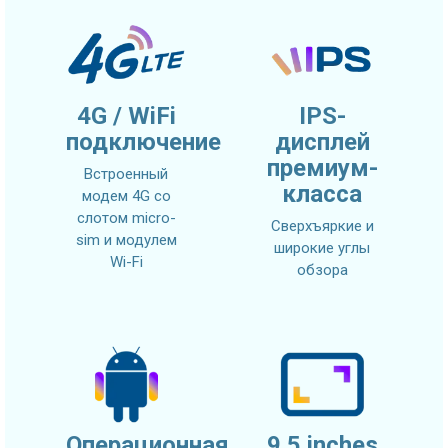
4G / WiFi
IPS-
подключение
дисплей
премиум-
Встроенный
класса
модем 4G со
слотом micro-
Сверхъяркие и
sim и модулем
широкие углы
Wi-Fi
обзора
Операционная
9.5 inches