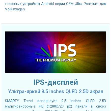
головных устройств Android серии OEM Ultra-Premium для
Volkswagen.
IPS-дисплей
Ультра-яркий 9.5 inches QLED 2.5D экран
SMARTY Trend использует 9.5 inches QLED 2.5D
мультисенсорные HD (1280х720 px) панели в своих