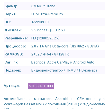
Бренд:
SMARTY Trend
Серия:
OEM Ultra-Premium
ОС:
Android 13
Дисплей:
9.5 inches QLED 2.5D
Разрешение:
HD (1280х720 px)
Процессор:
2.0 / 1.6 Ghz Octa-core (UIS7862 / 8581A)
RAM+SSD:
2+32 / 4+64 / 8+128 Гб
Car link:
Беспров. Apple CarPlay и Android Auto
Подарок:
Видеорегистратор / TPMS / HD-камера
Артикул:
STUISO-H1003
Автомобильная магнитола Android в OEM-стиле для
Volkswagen Passat NMS 2 поколения (2019+) с 9-дюймовым