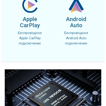
Apple
Android
CarPlay
Auto
Беспроводное
Беспроводное
Apple CarPlay
Android Auto
подключение
подключение