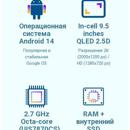
Операционная
In-cell 9.5
система
inches
Android 14
QLED 2.5D
Популярная и
Разрешение 2K
стабильная
(2000x1200 px) /
Google OS
HD (1280x720 px)
2.7 GHz
RAM +
Octa-core
внутренний
(UIS7870CS)
SSD