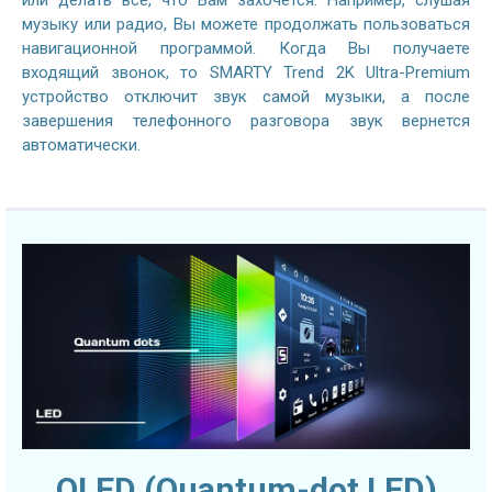
музыку или радио, Вы можете продолжать пользоваться
навигационной программой. Когда Вы получаете
входящий звонок, то SMARTY Trend 2K Ultra-Premium
устройство отключит звук самой музыки, а после
завершения телефонного разговора звук вернется
автоматически.
QLED (Quantum-dot LED)