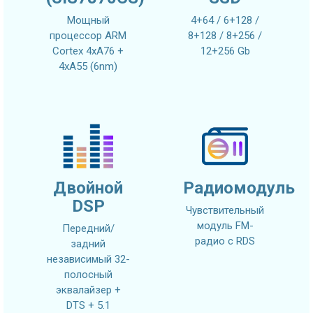
Мощный
4+64 / 6+128 /
процессор ARM
8+128 / 8+256 /
Cortex 4xA76 +
12+256 Gb
4xA55 (6nm)
Двойной
Радиомодуль
DSP
Чувствительный
модуль FM-
Передний/
радио с RDS
задний
независимый 32-
полосный
эквалайзер +
DTS + 5.1