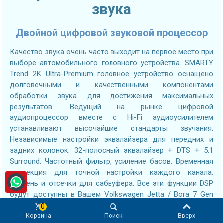
звука
Двойной цифровой звуковой процессор
Качество звука очень часто выходит на первое место при
выборе автомобильного головного устройства. SMARTY
Trend 2K Ultra-Premium головное устройство оснащено
долговечными и качественными компонентами
обработки звука для достижения максимальных
результатов. Ведущий на рынке цифровой
аудиопроцессор вместе с Hi-Fi аудиоусилителем
устанавливают высочайшие стандарты звучания.
Независимые настройки эквалайзера для передних и
задних колонок. 32-полосный эквалайзер + DTS + 5.1
Surround. Частотный фильтр, усиление басов. Временная
коррекция для точной настройки каждого канала.
Уровень и отсечки для сабвуфера. Все эти функции DSP
будут доступны в Вашем Volkswagen Jetta / Bora 7 Gen
(2018+), что поможет Вам настроить звук по своему
0
вкусу.
Корзина
Поиск
Вверх