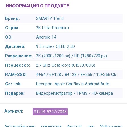
ИНФОРМАЦИЯ О ПРОДУКТЕ
Бренд:
SMARTY Trend
Серия:
2K Ultra-Premium
ОС:
Android 14
Дисплей:
9.5 inches QLED 2.5D
Разрешение:
2K (2000x1200 px) / HD (1280x720 px)
Процессор:
2.7 GHz Octa-core (UIS7870CS)
RAM+SSD:
4+64 / 6+128 / 8+128 / 8+256 / 12+256 Gb
Car link:
Беспров. Apple CarPlay и Android Auto
Подарок:
Видеорегистратор / TPMS / HD-камера
Артикул:
STUIS-9247/2048
Автомобильная магнитола Android для Volkswagen