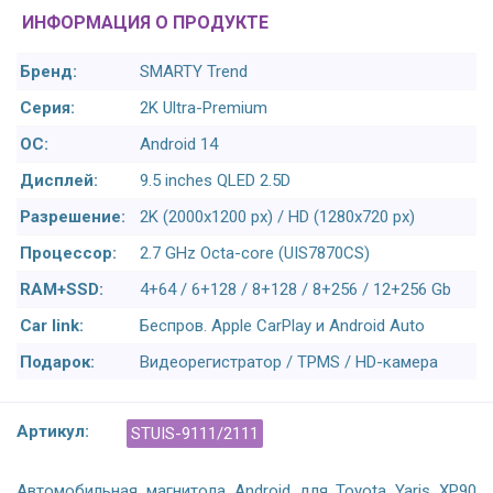
ИНФОРМАЦИЯ О ПРОДУКТЕ
Бренд:
SMARTY Trend
Серия:
2K Ultra-Premium
ОС:
Android 14
Дисплей:
9.5 inches QLED 2.5D
Разрешение:
2K (2000x1200 px) / HD (1280x720 px)
Процессор:
2.7 GHz Octa-core (UIS7870CS)
RAM+SSD:
4+64 / 6+128 / 8+128 / 8+256 / 12+256 Gb
Car link:
Беспров. Apple CarPlay и Android Auto
Подарок:
Видеорегистратор / TPMS / HD-камера
Артикул:
STUIS-9111/2111
Автомобильная магнитола Android для Toyota Yaris XP90