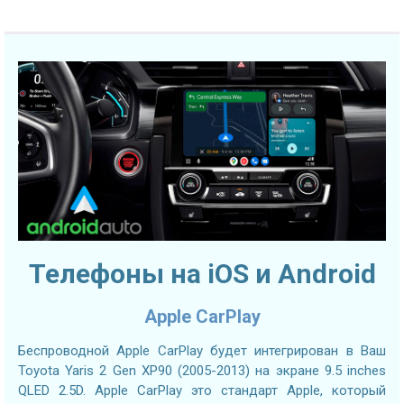
Телефоны на iOS и Android
Apple CarPlay
Беспроводной Apple CarPlay будет интегрирован в Ваш
Toyota Yaris 2 Gen XP90 (2005-2013) на экране 9.5 inches
QLED 2.5D. Apple CarPlay это стандарт Apple, который