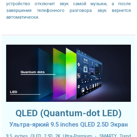
устройство отключит звук самой музыки, а после
завершения телефонного разговора звук вернется
автоматически.
QLED (Quantum-dot LED)
Ультра-яркий 9.5 inches QLED 2.5D Экран
9.5 inches QLED 2.5D 2K Ultra-Premium - SMARTY Trend