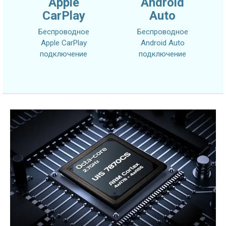
Apple
Android
CarPlay
Auto
Беспроводное
Беспроводное
Apple CarPlay
Android Auto
подключение
подключение