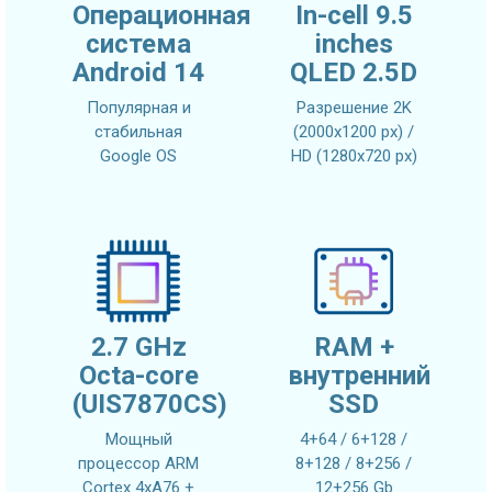
Операционная
In-cell 9.5
система
inches
Android 14
QLED 2.5D
Популярная и
Разрешение 2K
стабильная
(2000x1200 px) /
Google OS
HD (1280x720 px)
2.7 GHz
RAM +
Octa-core
внутренний
(UIS7870CS)
SSD
Мощный
4+64 / 6+128 /
процессор ARM
8+128 / 8+256 /
Cortex 4xA76 +
12+256 Gb