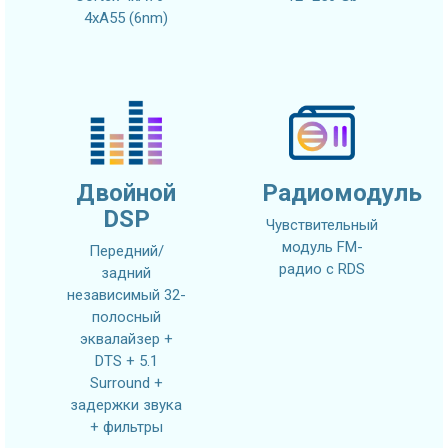
4xA55 (6nm)
Двойной
Радиомодуль
DSP
Чувствительный
модуль FM-
Передний/
радио с RDS
задний
независимый 32-
полосный
эквалайзер +
DTS + 5.1
Surround +
задержки звука
+ фильтры