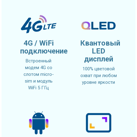
4G / WiFi
Квантовый
подключение
LED
дисплей
Встроенный
модем 4G со
100% цветовой
слотом micro-
охват при любом
sim и модуль
уровне яркости
WiFi 5 ГГц