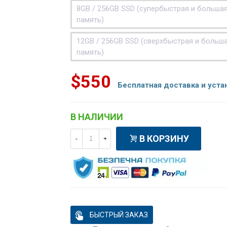
8GB / 256GB SSD (супербыстрая и больша
память)
12GB / 256GB SSD (сверхбыстрая и больш
память)
$550
Бесплатная доставка и уста
В НАЛИЧИИ
В КОРЗИНУ
-
+
БЫСТРЫЙ ЗАКАЗ