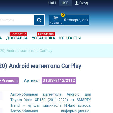
UAH
USD
Вход
0
0
товар(а, ов)
Корзина
Бесплатно
Бесплатно
А
ДОСТАВКА
УСТАНОВКА
КОНТАКТЫ
020) Android магнитола CarPlay
20) Android магнитола CarPlay
a-Premium
Артикул:
STUIS-9112/2112
Автомобильная магнитола Android для
Toyota Yaris XP150 (2011-2020) от SMARTY
Trend – лучшая магнитола Hi-End класса.
Автомобильная информационно-