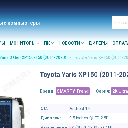
ые компьютеры
РЫ
МОНИТОРЫ
ПК
НОВОСТИ
ДИЛЕРЫ
ОПЛАТ
Yaris 3 Gen XP130/150 (2011-2020)
>
Toyota Yaris XP150 (2011-2
Toyota Yaris XP150 (2011-20
Бренд:
SMARTY Trend
Серия:
2K Ultr
ОС:
Android 14
Дисплей:
9.5 inches QLED 2.5D
Разрешение:
2K (2000x1200 px) / HD