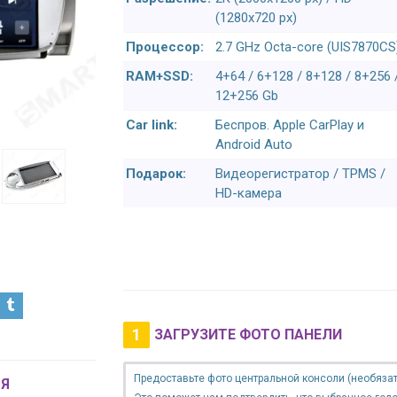
(1280x720 px)
Процессор:
2.7 GHz Octa-core (UIS7870CS
RAM+SSD:
4+64 / 6+128 / 8+128 / 8+256 
12+256 Gb
Car link:
Беспров. Apple CarPlay и
Android Auto
Подарок:
Видеорегистратор / TPMS /
HD-камера
1
ЗАГРУЗИТЕ ФОТО ПАНЕЛИ
Предоставьте фото центральной консоли (необязат
Я