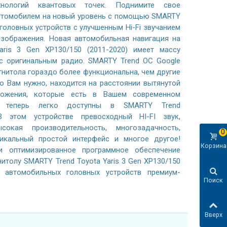
хнологий квантовых точек. Поднимите свое
автомобилем на новый уровень с помощью SMARTY
 головных устройств с улучшенным Hi-Fi звучанием
зображения. Новая автомобильная навигация на
aris 3 Gen XP130/150 (2011-2020) имеет массу
с оригинальным радио. SMARTY Trend ОС Google
гнитола гораздо более функциональна, чем другие
то Вам нужно, находится на расстоянии вытянутой
ложения, которые есть в Вашем современном
, теперь легко доступны в SMARTY Trend
В этом устройстве превосходный HI-FI звук,
сокая производительность, многозадачность,
0
никальный простой интерфейс и многое другое!
Корзина
 оптимизированное программное обеспечение
нитолу SMARTY Trend Toyota Yaris 3 Gen XP130/150
и автомобильных головных устройств премиум-
Поиск
Вверх