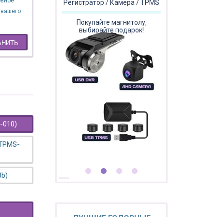
овное
Регистратор / Камера / TPMS
 вашего
Покупайте магнитолу,
выбирайте подарок!
АНИТЬ
-010)
 TPMS-
3b)