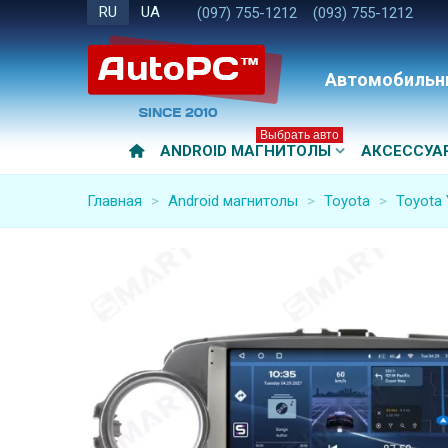
RU
UA
(097) 755-1212
(093) 755-1212
Автомобильн
Выбрать авто
ANDROID МАГНИТОЛЫ
АКСЕССУА
Главная
>
Android магнитолы
>
Toyota
>
Toyota 