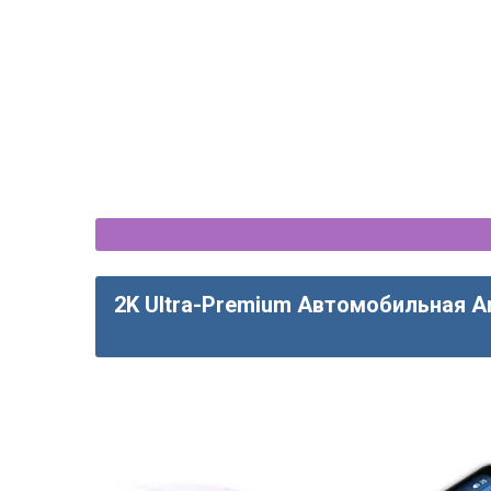
ris XP150 (2011-2020) Android
Toyota Yaris/Vios (2011-
тола CarPlay - OEM стиль
магнитола CarPlay - 
2K Ultra-Premium Автомобильная A