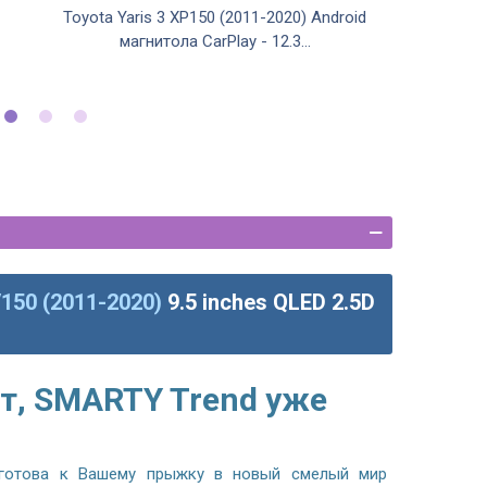
Toyota Yaris 3 XP150 (2011-2020) Android
Toyota
магнитола CarPlay - 12.3...
/150 (2011-2020)
9.5 inches QLED 2.5D
т, SMARTY Trend уже
готова к Вашему прыжку в новый смелый мир