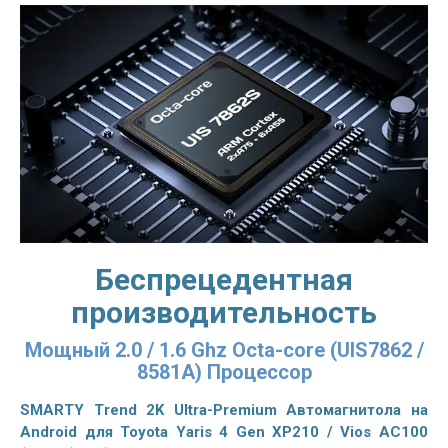
Беспрецедентная
производительность
Мощный 2.0 / 1.6 Ghz Octa-core (UIS7862 /
8581A) Процессор
SMARTY Trend 2K Ultra-Premium Автомагнитола на
Android для Toyota Yaris 4 Gen XP210 / Vios AC100