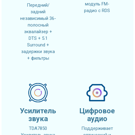
модуль FM-
Передний/
радио с RDS
задний
независимый 36-
полосный
эквалайзер +
DTS + 5.1
Surround +
задержки звука
+ фильтры
Усилитель
Цифровое
звука
аудио
TDA7850
Поддерживает
Усилитель звука
оптический и