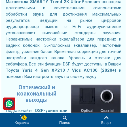
Магнитола
SMARTY Trend 2K Ultra-Premium
оснащена
долговечными и качественными компонентами
обработки звука для достижения максимальных
результатов. Ведущий на рынке цифровой
аудиопроцессор вместе с Hi-Fi аудиоусилителем
устанавливают высочайшие стандарты звучания.
Независимые настройки эквалайзера для передних и
задних колонок. 36-полосный эквалайзер, частотный
фильтр, усиление басов. Временная коррекция для точной
настройки каждого канала. Уровень и отсечки для
сабвуфера. Все эти функции DSP будут доступны в Вашем
Toyota Yaris 4 Gen XP210 / Vios AC100 (2020+)
и
поможет Вам настроить звук по своему вкусу.
Оптический и
коаксиальный
выходы
Подключайте
DSP-усилители
следующего поколения используя оптический или
0
Корзина
Поиск
Вверх
коаксиальный цифровой вход без потерь. Подключение