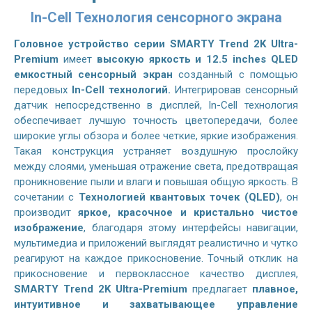
In-Cell Технология сенсорного экрана
Головное устройство серии SMARTY Trend 2K Ultra-
Premium
имеет
высокую яркость и 12.5 inches QLED
емкостный сенсорный экран
созданный с помощью
передовых
In-Cell технологий.
Интегрировав сенсорный
датчик непосредственно в дисплей, In-Cell технология
обеспечивает лучшую точность цветопередачи, более
широкие углы обзора и более четкие, яркие изображения.
Такая конструкция устраняет воздушную прослойку
между слоями, уменьшая отражение света, предотвращая
проникновение пыли и влаги и повышая общую яркость. В
сочетании с
Технологией квантовых точек (QLED)
, он
производит
яркое, красочное и кристально чистое
изображение
, благодаря этому интерфейсы навигации,
мультимедиа и приложений выглядят реалистично и чутко
реагируют на каждое прикосновение. Точный отклик на
прикосновение и первоклассное качество дисплея,
SMARTY Trend 2K Ultra-Premium
предлагает
плавное,
интуитивное и захватывающее управление