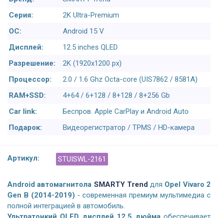
Серия:
2K Ultra-Premium
ОС:
Android 15 V
Дисплей:
12.5 inches QLED
Разрешение:
2K (1920x1200 px)
Процессор:
2.0 / 1.6 Ghz Octa-core (UIS7862 / 8581A)
RAM+SSD:
4+64 / 6+128 / 8+128 / 8+256 Gb
Car link:
Беспров. Apple CarPlay и Android Auto
Подарок:
Видеорегистратор / TPMS / HD-камера
Артикул:
STUISWL-2161
Android а
втомагнитола
SMARTY Trend
для
Opel Vivaro 2
Gen B (2014-2019)
- современная премиум мультимедиа с
полной интеграцией в автомобиль.
Ультратонкий QLED дисплей 12,5 дюйма
обеспечивает