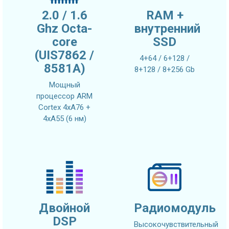
2.0 / 1.6
RAM +
Ghz Octa-
внутренний
core
SSD
(UIS7862 /
4+64 / 6+128 /
8581A)
8+128 / 8+256 Gb
Мощный
процессор ARM
Cortex 4xA76 +
4xA55 (6 нм)
Двойной
Радиомодуль
DSP
Высокочувствительный