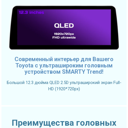
Современный интерьер для Вашего
Toyota с ультрашироким головным
устройством SMARTY Trend!
Большой 12.3 дюйма QLED 2.5D ультраширокий экран Full-
HD (1920*720px)
Преимущества головных