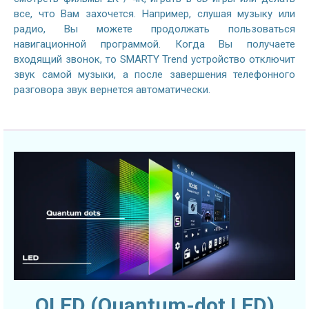
все, что Вам захочется. Например, слушая музыку или
радио, Вы можете продолжать пользоваться
навигационной программой. Когда Вы получаете
входящий звонок, то SMARTY Trend устройство отключит
звук самой музыки, а после завершения телефонного
разговора звук вернется автоматически.
QLED (Quantum-dot LED)