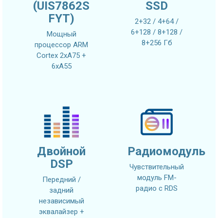
(UIS7862S
SSD
FYT)
2+32 / 4+64 /
6+128 / 8+128 /
Мощный
8+256 Гб
процессор ARM
Cortex 2xA75 +
6xA55
Двойной
Радиомодуль
DSP
Чувствительный
модуль FM-
Передний /
радио с RDS
задний
независимый
эквалайзер +