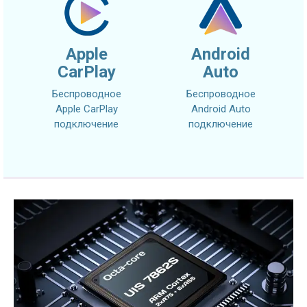
Apple
Android
CarPlay
Auto
Беспроводное
Беспроводное
Apple CarPlay
Android Auto
подключение
подключение