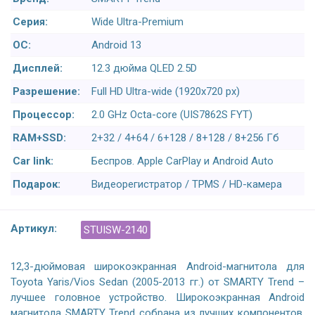
Серия:
Wide Ultra-Premium
ОС:
Android 13
Дисплей:
12.3 дюйма QLED 2.5D
Разрешение:
Full HD Ultra-wide (1920x720 px)
Процессор:
2.0 GHz Octa-core (UIS7862S FYT)
RAM+SSD:
2+32 / 4+64 / 6+128 / 8+128 / 8+256 Гб
Car link:
Беспров. Apple CarPlay и Android Auto
Подарок:
Видеорегистратор / TPMS / HD-камера
Артикул:
STUISW-2140
12,3-дюймовая широкоэкранная Android-магнитола для
Toyota Yaris/Vios Sedan (2005-2013 гг.) от SMARTY Trend –
лучшее головное устройство. Широкоэкранная Android
магнитола SMARTY Trend собрана из лучших компонентов.