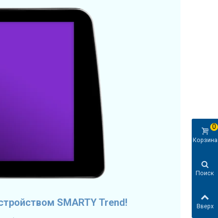
0
Корзина
Поиск
стройством SMARTY Trend!
Вверх