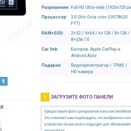
Разрешение:
Full HD Ultra-wide (1920x720 px
Процессор:
2.0 GHz Octa-core (UIS7862S
FYT)
RAM+SSD:
2+32 / 4+64 / 6+128 / 8+128 /
8+256 Гб
Car link:
Беспров. Apple CarPlay и
Android Auto
Подарок:
Видеорегистратор / TPMS /
HD-камера
1
ЗАГРУЗИТЕ ФОТО ПАНЕЛИ
Я
Предоставьте фото центральной консоли (необязат
Это поможет нам подтвердить, что выбранное гол
устройство лучше всего подходит для обновления
автомобиля.