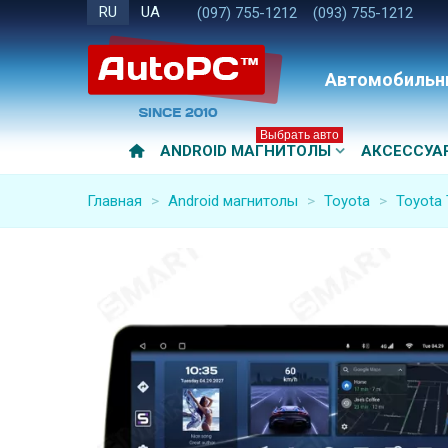
RU
UA
(097) 755-1212
(093) 755-1212
Автомобильн
Выбрать авто
ANDROID МАГНИТОЛЫ
АКСЕССУА
Главная
>
Android магнитолы
>
Toyota
>
Toyota 