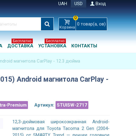
UAH
USD
Вход
0
0
товар(а, ов)
Корзина
Бесплатно
Бесплатно
А
ДОСТАВКА
УСТАНОВКА
КОНТАКТЫ
ndroid магнитола CarPlay - 12.3 дюйма
015) Android магнитола CarPlay -
ltra-Premium
Артикул:
STUISW-2717
12,3-дюймовая широкоэкранная Android-
магнитола для Toyota Tacoma 2 Gen (2004-
2015) от SMARTY Trend — лучшее головное