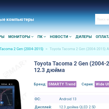
ые компьютеры
РЫ
МОНИТОРЫ
ПК
НОВОСТИ
ДИЛЕРЫ
ОПЛАТ
Tacoma 2 Gen (2004-2015)
>
Toyota Tacoma 2 Gen (2004-2015) A
Toyota Tacoma 2 Gen (2004-2
12.3 дюйма
Бренд:
SMARTY Trend
Серия:
Wide U
ОС:
Android 13
Дисплей:
12.3 дюйма QLED 2.5D