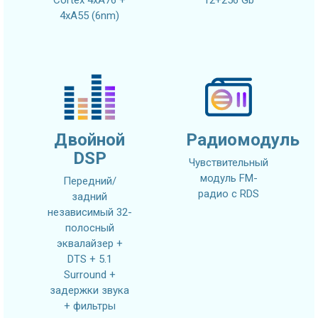
Cortex 4xA76 +
12+256 Gb
4xA55 (6nm)
Двойной
Радиомодуль
DSP
Чувствительный
модуль FM-
Передний/
радио с RDS
задний
независимый 32-
полосный
эквалайзер +
DTS + 5.1
Surround +
задержки звука
+ фильтры