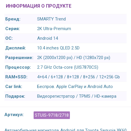
ИНФОРМАЦИЯ О ПРОДУКТЕ
Бренд:
SMARTY Trend
Серия:
2K Ultra-Premium
ОС:
Android 14
Дисплей:
10.4 inches QLED 2.5D
Разрешение:
2K (2000x1200 px) / HD (1280x720 px)
Процессор:
2.7 GHz Octa-core (UIS7870CS)
RAM+SSD:
4+64 / 6+128 / 8+128 / 8+256 / 12+256 Gb
Car link:
Беспров. Apple CarPlay и Android Auto
Подарок:
Видеорегистратор / TPMS / HD-камера
Артикул:
STUIS-9718/2718
Автомобильная магнитола Android для Toyota Sequoia XK60