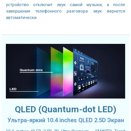
устройство отключит звук самой музыки, а после
завершения телефонного разговора звук вернется
автоматически.
QLED (Quantum-dot LED)
Ультра-яркий 10.4 inches QLED 2.5D Экран