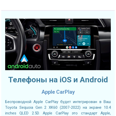
Телефоны на iOS и Android
Apple CarPlay
Беспроводной Apple CarPlay будет интегрирован в Ваш
Toyota Sequoia Gen 2 XK60 (2007-2022) на экране 10.4
inches QLED 2.5D. Apple CarPlay это стандарт Apple,