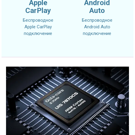
Apple
Android
CarPlay
Auto
Беспроводное
Беспроводное
Apple CarPlay
Android Auto
подключение
подключение