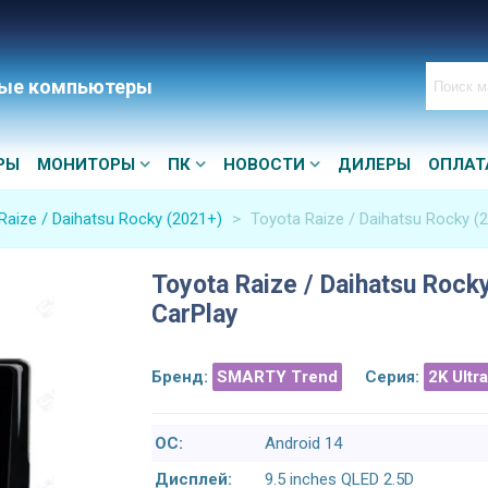
ые компьютеры
РЫ
МОНИТОРЫ
ПК
НОВОСТИ
ДИЛЕРЫ
ОПЛАТ
Raize / Daihatsu Rocky (2021+)
>
Toyota Raize / Daihatsu Rocky (
Toyota Raize / Daihatsu Roc
CarPlay
Бренд:
SMARTY Trend
Серия:
2K Ultr
ОС:
Android 14
Дисплей:
9.5 inches QLED 2.5D