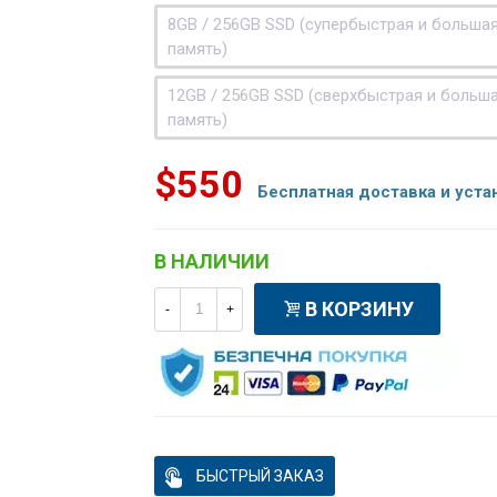
8GB / 256GB SSD (супербыстрая и больша
память)
12GB / 256GB SSD (сверхбыстрая и больш
память)
$550
Бесплатная доставка и уста
В НАЛИЧИИ
В КОРЗИНУ
-
+
БЫСТРЫЙ ЗАКАЗ