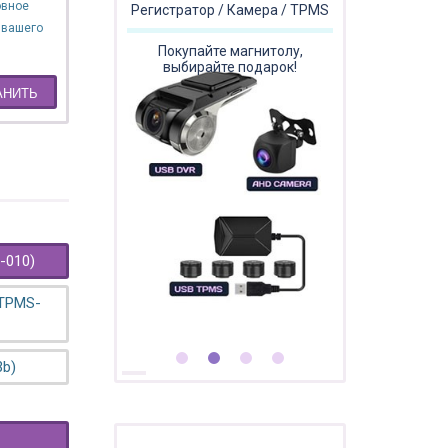
овное
Регистратор / Камера / TPMS
 вашего
Покупайте магнитолу,
выбирайте подарок!
АНИТЬ
-010)
 TPMS-
3b)