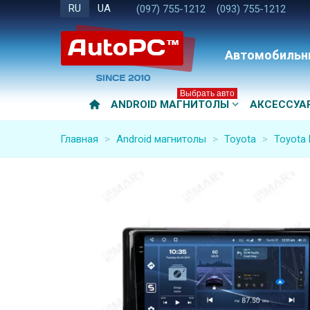
RU
UA
(097) 755-1212
(093) 755-1212
Автомобильн
Выбрать авто
ANDROID МАГНИТОЛЫ
АКСЕССУА
Главная
>
Android магнитолы
>
Toyota
>
Toyota 