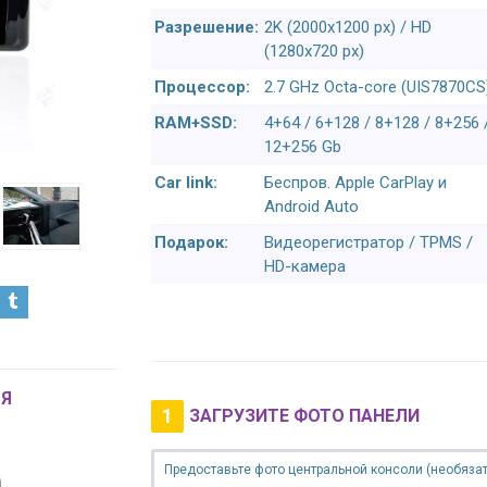
Разрешение:
2K (2000x1200 px) / HD
(1280x720 px)
Процессор:
2.7 GHz Octa-core (UIS7870CS
RAM+SSD:
4+64 / 6+128 / 8+128 / 8+256 
12+256 Gb
Car link:
Беспров. Apple CarPlay и
Android Auto
Подарок:
Видеорегистратор / TPMS /
HD-камера
Я
1
ЗАГРУЗИТЕ ФОТО ПАНЕЛИ
Предоставьте фото центральной консоли (необязат