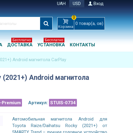
UAH
USD
Вход
0
0
товар(а, ов)
Корзина
Бесплатно
Бесплатно
А
ДОСТАВКА
УСТАНОВКА
КОНТАКТЫ
2021+) Android магнитола CarPlay
ky (2021+) Android магнитола
a-Premium
Артикул:
STUIS-0734
Автомобильная магнитола Android для
Toyota Raize/Daihatsu Rocky (2021+) от
SMARTY Trend – лучшее головное устройство