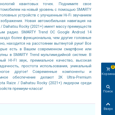
хнологий квантовых точек. Поднимите свое
автомобилем на новый уровень с помощью SMARTY
 головных устройств с улучшенным Hi-Fi звучанием
зображения. Новая автомобильная навигация на
e / Daihatsu Rocky (2021+) имеет массу преимуществ
ым радио. SMARTY Trend ОС Google Android 14
раздо более функциональна, чем другие головные
жно, находится на расстоянии вытянутой руки! Все
орые есть в Вашем современном смартфоне или
тупны в SMARTY Trend мультимедийной системе. В
ный HI-FI звук, премиальное качество, высокая
адачность, простота использования, уникальный
0
ногое другое! Современные компоненты и
Корзина
ммное обеспечение делают 2K Ultra-Premium
ta Raize / Daihatsu Rocky (2021+) лидером среди
ройств премиум-класса!
Поиск
Вверх