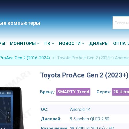
ые компьютеры
РЫ
МОНИТОРЫ
ПК
НОВОСТИ
ДИЛЕРЫ
ОПЛАТ
ProAce Gen 2 (2016-2024)
>
Toyota ProAce Gen 2 (2023+) Androi
Toyota ProAce Gen 2 (2023+)
Бренд:
SMARTY Trend
Серия:
2K Ultr
ОС:
Android 14
Дисплей:
9.5 inches QLED 2.5D
Разрешение:
2K (2000x1200 px) / HD