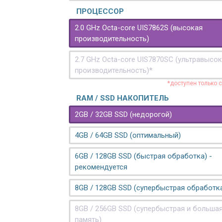
ПРОЦЕССОР
2.0 GHz Octa-core UIS7862S (высокая
производительность)
2.7 GHz Octa-core UIS7870SC (ультравысо
производительность)*
*доступен только 
RAM / SSD НАКОПИТЕЛЬ
2GB / 32GB SSD (недорогой)
4GB / 64GB SSD (оптимальный)
6GB / 128GB SSD (быстрая обработка) -
рекомендуется
8GB / 128GB SSD (супербыстрая обработк
8GB / 256GB SSD (супербыстрая и больша
память)