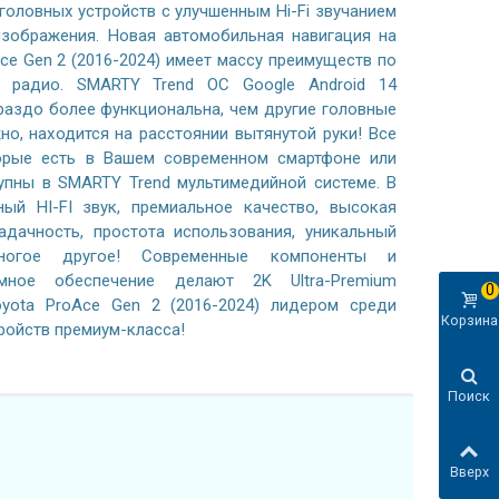
 головных устройств с улучшенным Hi-Fi звучанием
зображения. Новая автомобильная навигация на
Ace Gen 2 (2016-2024) имеет массу преимуществ по
 радио. SMARTY Trend ОС Google Android 14
раздо более функциональна, чем другие головные
жно, находится на расстоянии вытянутой руки! Все
орые есть в Вашем современном смартфоне или
тупны в SMARTY Trend мультимедийной системе. В
ный HI-FI звук, премиальное качество, высокая
адачность, простота использования, уникальный
ногое другое! Современные компоненты и
ммное обеспечение делают 2K Ultra-Premium
0
yota ProAce Gen 2 (2016-2024) лидером среди
Корзина
ройств премиум-класса!
Поиск
Вверх