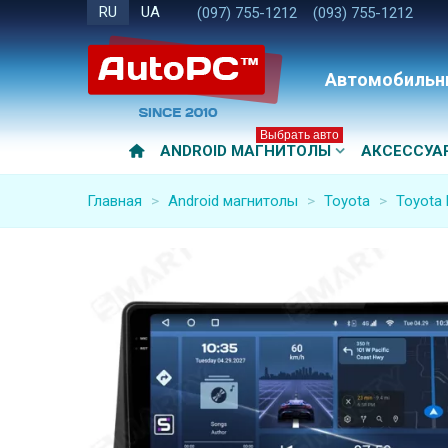
RU
UA
(097) 755-1212
(093) 755-1212
Автомобильн
Выбрать авто
ANDROID МАГНИТОЛЫ
АКСЕССУА
Главная
>
Android магнитолы
>
Toyota
>
Toyota 