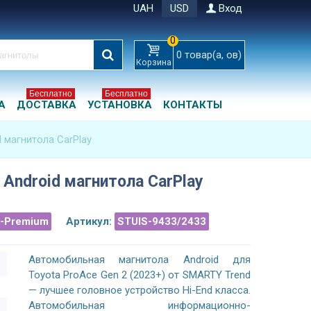
UAH
USD
Вход
0
0
товар(а, ов)
Корзина
Бесплатно
Бесплатно
А
ДОСТАВКА
УСТАНОВКА
КОНТАКТЫ
d магнитола CarPlay
 Android магнитола CarPlay
a-Premium
Артикул:
STUIS-9433/2433
Автомобильная магнитола Android для
Toyota ProAce Gen 2 (2023+) от SMARTY Trend
— лучшее головное устройство Hi-End класса.
Автомобильная информационно-