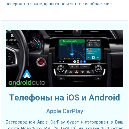
невероятно яркое, красочное и четкое изображение.
Телефоны на iOS и Android
Apple CarPlay
Беспроводной Apple CarPlay будет интегрирован в Ваш
Toyota Noah/Voxy R70 (2007-2013) на экране 10.4 inches