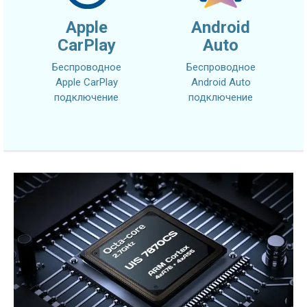
Apple
Android
CarPlay
Auto
Беспроводное
Беспроводное
Apple CarPlay
Android Auto
подключение
подключение