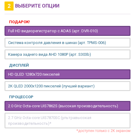
2
ВЫБЕРИТЕ ОПЦИИ
ПОДАРОК!
Full HD видеорегистратор с ADAS (арт. DVR-010)
Система контроля давления в шинах (арт. TPMS-006)
Камера заднего вида AHD 1080P (арт. S303b)
ДИСПЛЕЙ
HD QLED 1280x720 пикселей
2K QLED 2000х1200 пикселей (лучший вариант)
ПРОЦЕССОР
2.0 GHz Octa-core UIS7862S (высокая производительность)
2.7 GHz Octa-core UIS7870SC (ультравысокая
производительность)*
*доступен только с 2K экраном