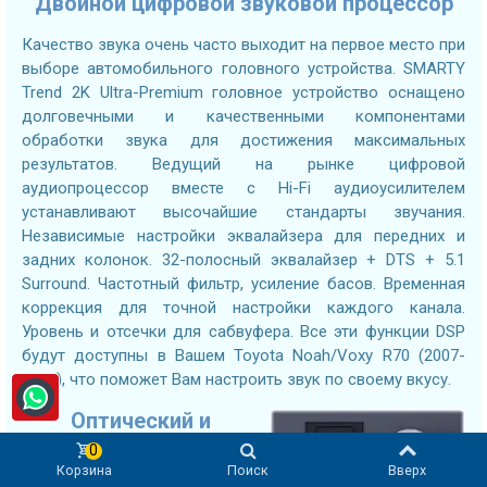
Двойной цифровой звуковой процессор
Качество звука очень часто выходит на первое место при
выборе автомобильного головного устройства. SMARTY
Trend 2K Ultra-Premium головное устройство оснащено
долговечными и качественными компонентами
обработки звука для достижения максимальных
результатов. Ведущий на рынке цифровой
аудиопроцессор вместе с Hi-Fi аудиоусилителем
устанавливают высочайшие стандарты звучания.
Независимые настройки эквалайзера для передних и
задних колонок. 32-полосный эквалайзер + DTS + 5.1
Surround. Частотный фильтр, усиление басов. Временная
коррекция для точной настройки каждого канала.
Уровень и отсечки для сабвуфера. Все эти функции DSP
будут доступны в Вашем Toyota Noah/Voxy R70 (2007-
2013), что поможет Вам настроить звук по своему вкусу.
Оптический и
коаксиальный
0
выходы
Корзина
Поиск
Вверх