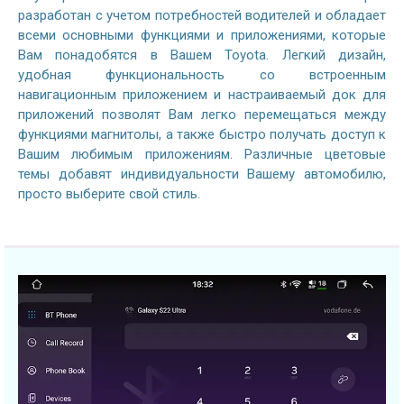
разработан с учетом потребностей водителей и обладает
всеми основными функциями и приложениями, которые
Вам понадобятся в Вашем Toyota. Легкий дизайн,
удобная функциональность со встроенным
навигационным приложением и настраиваемый док для
приложений позволят Вам легко перемещаться между
функциями магнитолы, а также быстро получать доступ к
Вашим любимым приложениям. Различные цветовые
темы добавят индивидуальности Вашему автомобилю,
просто выберите свой стиль.