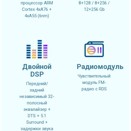
процессор ARM
8+128 / 8+256 /
Cortex 4xA76 +
12+256 Gb
4xA55 (6nm)
Двойной
Радиомодуль
DSP
Чувствительный
модуль FM-
Передний/
радио с RDS
задний
независимый 32-
полосный
эквалайзер +
DTS + 5.1
Surround +
задержки звука