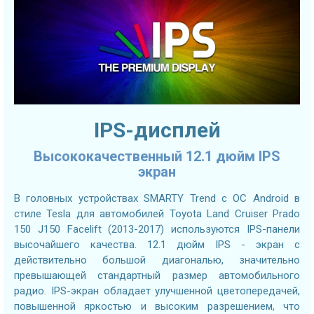
IPS-дисплей
Высококачественный 12.1 дюйм IPS
экран
В головных устройствах SMARTY Trend с ОС Android в
стиле Tesla для автомобилей Toyota Land Cruiser Prado
150 J150 Facelift (2013-2017) используются IPS-панели
высочайшего качества. 12.1 дюйм IPS - экран с
действительно большой диагональю, значительно
превышающей стандартный размер автомобильного
радио. IPS-экран обладает улучшенной цветопередачей,
повышенной яркостью и высоким разрешением, что