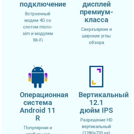
подключение
дисплей
премиум-
Встроенный
класса
модем 4G со
слотом micro-
Сверхъяркие и
sim и модулем
широкие углы
Wi-Fi
обзора
Операционная
Вертикальный
система
12.1
Android 11
дюйм IPS
R
Разрешение HD
вертикальный
Популярная и
(1280x720 px)