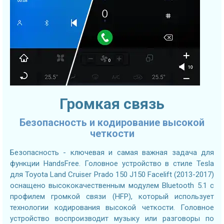
Громкая связь
Безопасность и кодирование высокой
четкости
Безопасность - ключевая и самая важная задача для
функции HandsFree. Головное устройство в стиле Tesla
для Toyota Land Cruiser Prado 150 J150 Facelift (2013-2017)
оснащено высококачественным модулем Bluetooth 5.1 с
профилем громкой связи (HFP), который использует
технологии кодирования высокой четкости. Головное
устройство воспроизводит музыку или разговоры по