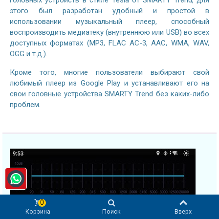
головных устройств в стиле Tesla от SMARTY Trend, для
этого был разработан удобный и простой в
использовании музыкальный плеер, способный
воспроизводить медиатеку (внутреннюю или USB) во всех
доступных форматах (MP3, FLAC AC-3, AAC, WMA, WAV,
OGG и т.д.).
Кроме того, многие пользователи выбирают свой
любимый плеер из Google Play и устанавливают его на
свои головные устройства SMARTY Trend без каких-либо
проблем.
0
Корзина
Поиск
Вверх