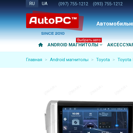
RU
UA
(097) 755-1212
(093) 755-1212
Автомобильн
Выбрать авто
ANDROID МАГНИТОЛЫ
АКСЕССУА
Главная
>
Android магнитолы
>
Toyota
>
Toyota 