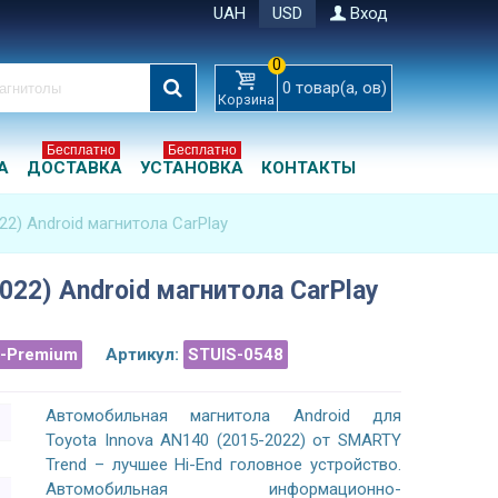
UAH
USD
Вход
0
0
товар(а, ов)
Корзина
Бесплатно
Бесплатно
А
ДОСТАВКА
УСТАНОВКА
КОНТАКТЫ
22) Android магнитола CarPlay
022) Android магнитола CarPlay
a-Premium
Артикул:
STUIS-0548
Автомобильная магнитола Android для
Toyota Innova AN140 (2015-2022) от SMARTY
Trend – лучшее Hi-End головное устройство.
Автомобильная информационно-