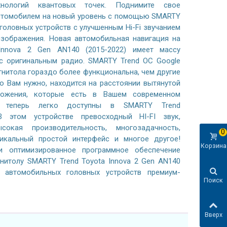
хнологий квантовых точек. Поднимите свое
автомобилем на новый уровень с помощью SMARTY
 головных устройств с улучшенным Hi-Fi звучанием
зображения. Новая автомобильная навигация на
Innova 2 Gen AN140 (2015-2022) имеет массу
с оригинальным радио. SMARTY Trend ОС Google
гнитола гораздо более функциональна, чем другие
то Вам нужно, находится на расстоянии вытянутой
ложения, которые есть в Вашем современном
, теперь легко доступны в SMARTY Trend
В этом устройстве превосходный HI-FI звук,
сокая производительность, многозадачность,
0
никальный простой интерфейс и многое другое!
Корзина
 оптимизированное программное обеспечение
гнитолу SMARTY Trend Toyota Innova 2 Gen AN140
и автомобильных головных устройств премиум-
Поиск
Вверх