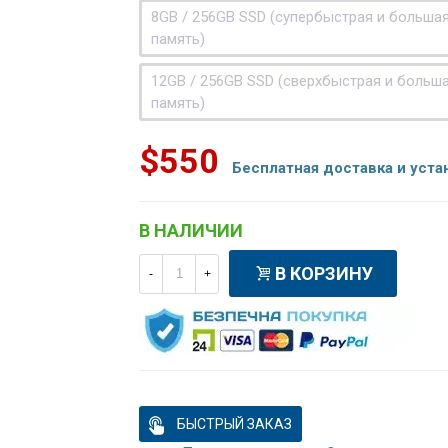
8GB / 256GB SSD (супербыстрая и больша
память)
12GB / 256GB SSD (сверхбыстрая и больш
память)
$550
Бесплатная доставка и уста
В НАЛИЧИИ
В КОРЗИНУ
-
+
БЫСТРЫЙ ЗАКАЗ