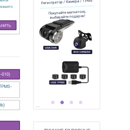
овное
Регистратор / Камера / TPMS
 вашего
Покупайте магнитолу,
выбирайте подарок!
АНИТЬ
-010)
 TPMS-
3b)