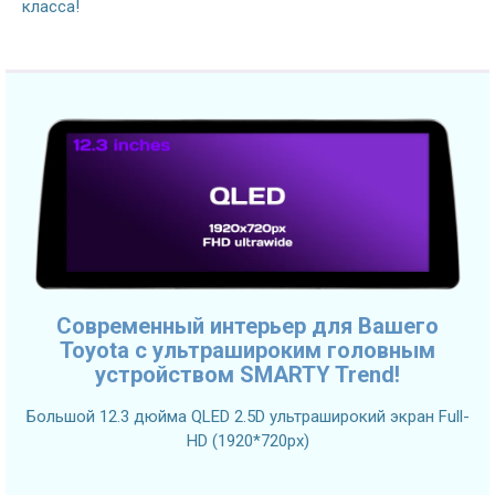
класса!
Современный интерьер для Вашего
Toyota с ультрашироким головным
устройством SMARTY Trend!
Большой 12.3 дюйма QLED 2.5D ультраширокий экран Full-
HD (1920*720px)