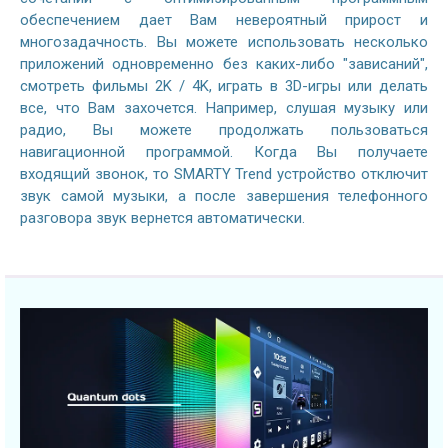
обеспечением дает Вам невероятный прирост и
многозадачность. Вы можете использовать несколько
приложений одновременно без каких-либо "зависаний",
смотреть фильмы 2K / 4K, играть в 3D-игры или делать
все, что Вам захочется. Например, слушая музыку или
радио, Вы можете продолжать пользоваться
навигационной программой. Когда Вы получаете
входящий звонок, то SMARTY Trend устройство отключит
звук самой музыки, а после завершения телефонного
разговора звук вернется автоматически.