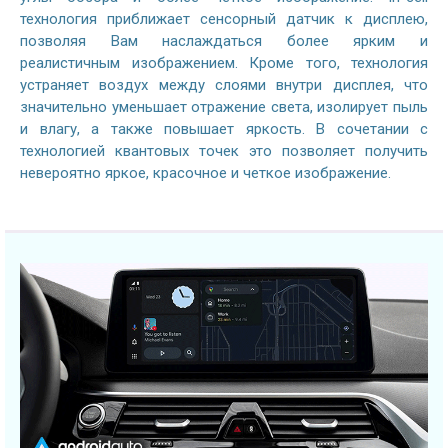
технология приближает сенсорный датчик к дисплею,
позволяя Вам наслаждаться более ярким и
реалистичным изображением. Кроме того, технология
устраняет воздух между слоями внутри дисплея, что
значительно уменьшает отражение света, изолирует пыль
и влагу, а также повышает яркость. В сочетании с
технологией квантовых точек это позволяет получить
невероятно яркое, красочное и четкое изображение.