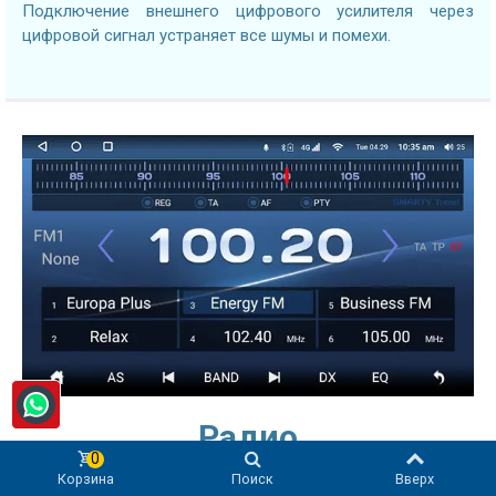
Подключение внешнего цифрового усилителя через
цифровой сигнал устраняет все шумы и помехи.
Радио
0
Высокочувствительный FM-модуль с RDS
Корзина
Поиск
Вверх