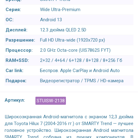
Серия:
Wide Ultra-Premium
ОС:
Android 13
Дисплей:
12.3 дюйма QLED 2.5D
Разрешение:
Full HD Ultra-wide (1920x720 px)
Процессор:
2.0 GHz Octa-core (UIS7862S FYT)
RAM+SSD:
2+32 / 4+64 / 6+128 / 8+128 / 8+256 Гб
Car link:
Беспров. Apple CarPlay и Android Auto
Подарок:
Видеорегистратор / TPMS / HD-камера
Артикул:
STUISW-2138
Широкоэкранная Android-магнитола с экраном 12,3 дюйма
для Toyota Hilux 7 (2004-2016 гг.) от SMARTY Trend — лучшее
головное устройство. Широкоэкранная Android магнитола
SMARTY Trend собрана из лучших компонентов. В