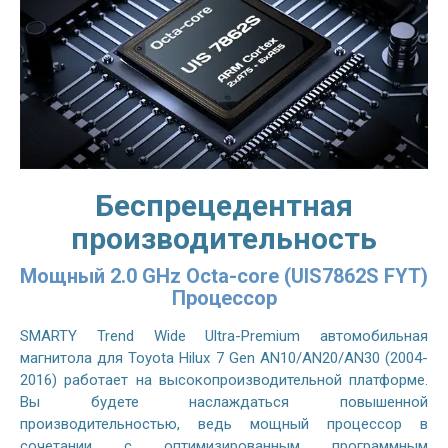
Беспрецедентная
производительность
Мощный 2.0 GHz Octa-core (UIS7862S FYT)
Процессор
SMARTY Trend Wide Ultra-Premium автомобильная
магнитола для Toyota Hilux 7 Gen AN10/AN20/AN30 (2004-
2016) работает на высокопроизводительной платформе.
Вы будете наслаждаться повышенной
производительностью, ведь мощный процессор в
сочетании с оптимизированным программным