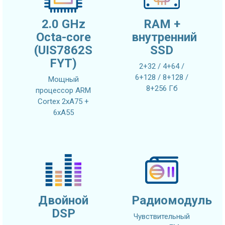
2.0 GHz
RAM +
Octa-core
внутренний
(UIS7862S
SSD
FYT)
2+32 / 4+64 /
6+128 / 8+128 /
Мощный
8+256 Гб
процессор ARM
Cortex 2xA75 +
6xA55
Двойной
Радиомодуль
DSP
Чувствительный