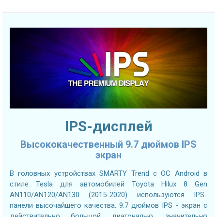
IPS-дисплей
Высококачественный 9.7 дюймов IPS
экран
В головных устройствах SMARTY Trend с ОС Android в
стиле Tesla для автомобилей Toyota Hilux 8 Gen
AN110/AN120/AN130 (2015-2020) используются IPS-
панели высочайшего качества. 9.7 дюймов IPS - экран с
действительно большой диагональю, значительно