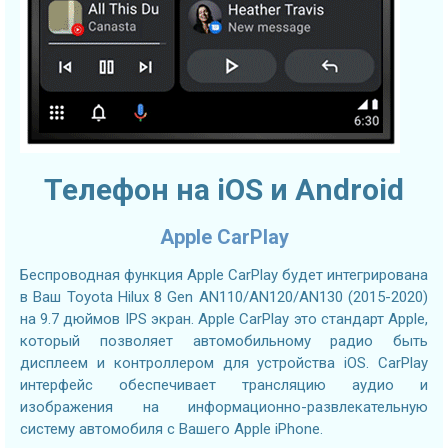
Телефон на iOS и Android
Apple CarPlay
Беспроводная функция Apple CarPlay будет интегрирована
в Ваш Toyota Hilux 8 Gen AN110/AN120/AN130 (2015-2020)
на 9.7 дюймов IPS экран. Apple CarPlay это стандарт Apple,
который позволяет автомобильному радио быть
дисплеем и контроллером для устройства iOS. CarPlay
интерфейс обеспечивает трансляцию аудио и
изображения на информационно-развлекательную
систему автомобиля с Вашего Apple iPhone.