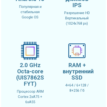
IPS
Популярная и
стабильная
Разрешение HD
Google OS
Вертикальный
(1024x768 px)
2.0 GHz
RAM +
Octa-core
внутренний
(UIS7862S
SSD
FYT)
4+64 / 6+128 /
8+256 Гб
Процессор ARM
Cortex 2xA75 +
6xA55