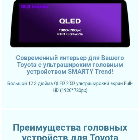
Современный интерьер для Вашего
Toyota с ультрашироким головным
устройством SMARTY Trend!
Большой 12.3 дюйма QLED 2.5D ультраширокий экран Full-
HD (1920*720px)
Преимущества головных
устройств для Toyota