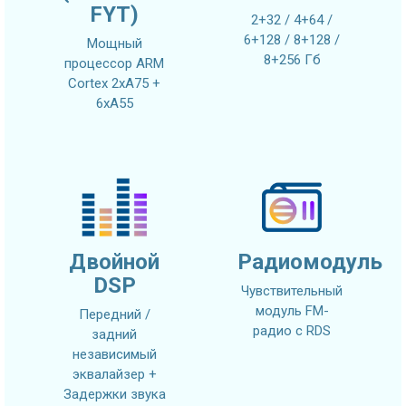
FYT)
2+32 / 4+64 /
6+128 / 8+128 /
Мощный
8+256 Гб
процессор ARM
Cortex 2xA75 +
6xA55
Двойной
Радиомодуль
DSP
Чувствительный
модуль FM-
Передний /
радио с RDS
задний
независимый
эквалайзер +
Задержки звука