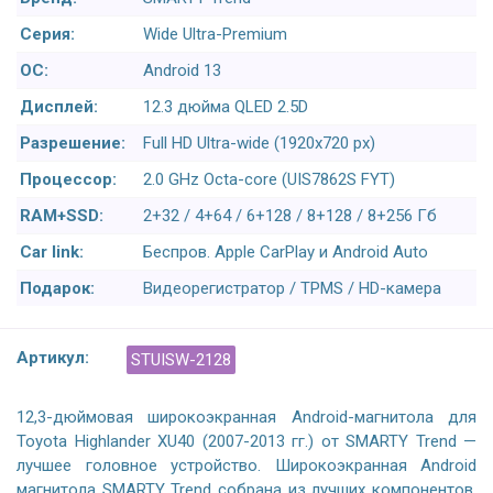
Серия:
Wide Ultra-Premium
ОС:
Android 13
Дисплей:
12.3 дюйма QLED 2.5D
Разрешение:
Full HD Ultra-wide (1920x720 px)
Процессор:
2.0 GHz Octa-core (UIS7862S FYT)
RAM+SSD:
2+32 / 4+64 / 6+128 / 8+128 / 8+256 Гб
Car link:
Беспров. Apple CarPlay и Android Auto
Подарок:
Видеорегистратор / TPMS / HD-камера
Артикул:
STUISW-2128
12,3-дюймовая широкоэкранная Android-магнитола для
Toyota Highlander XU40 (2007-2013 гг.) от SMARTY Trend —
лучшее головное устройство. Широкоэкранная Android
магнитола SMARTY Trend собрана из лучших компонентов.