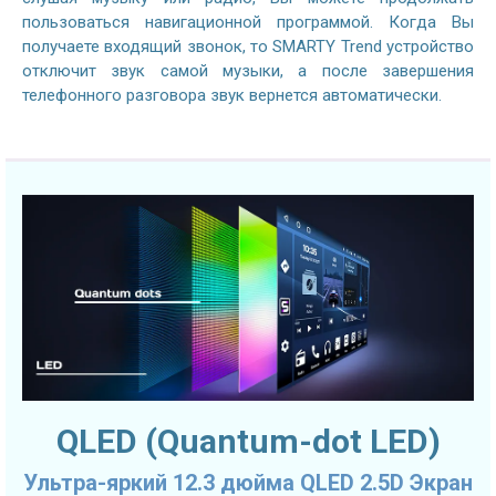
пользоваться навигационной программой. Когда Вы
получаете входящий звонок, то SMARTY Trend устройство
отключит звук самой музыки, а после завершения
телефонного разговора звук вернется автоматически.
QLED (Quantum-dot LED)
Ультра-яркий 12.3 дюйма QLED 2.5D Экран