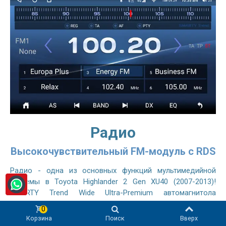
Радио
Высокочувствительный FM-модуль с RDS
Радио - одна из основных функций мультимедийной
системы в Toyota Highlander 2 Gen XU40 (2007-2013)!
SMARTY Trend Wide Ultra-Premium автомагнитола
оснащена высокочувствительным радиомодулем,
0
сравнимым с оригинальным автомобильным
Корзина
Поиск
Вверх
радиоприемником, он позволяет слушать FM- и AM-