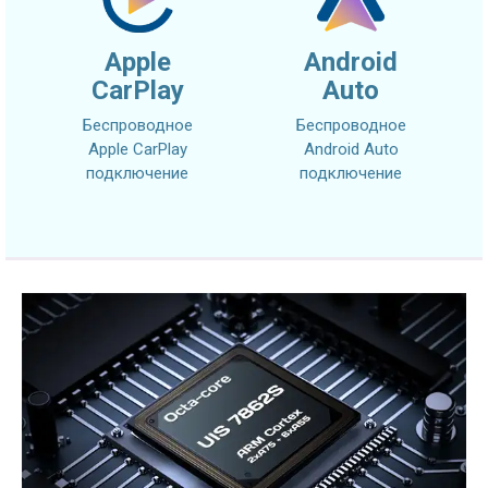
Apple
Android
CarPlay
Auto
Беспроводное
Беспроводное
Apple CarPlay
Android Auto
подключение
подключение