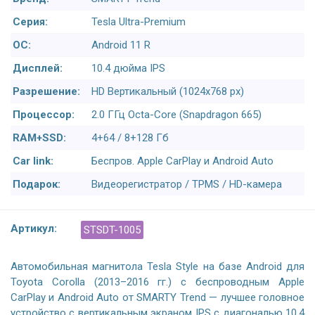
Серия:
Tesla Ultra-Premium
ОС:
Android 11 R
Дисплей:
10.4 дюйма IPS
Разрешение:
HD Вертикальный (1024x768 px)
Процессор:
2.0 ГГц Octa-Core (Snapdragon 665)
RAM+SSD:
4+64 / 8+128 Гб
Car link:
Беспров. Apple CarPlay и Android Auto
Подарок:
Видеорегистратор / TPMS / HD-камера
Артикул:
STSDT-1005
Автомобильная магнитола Tesla Style на базе Android для
Toyota Corolla (2013–2016 гг.) с беспроводным Apple
CarPlay и Android Auto от SMARTY Trend — лучшее головное
устройство с вертикальным экраном IPS с диагональю 10,4