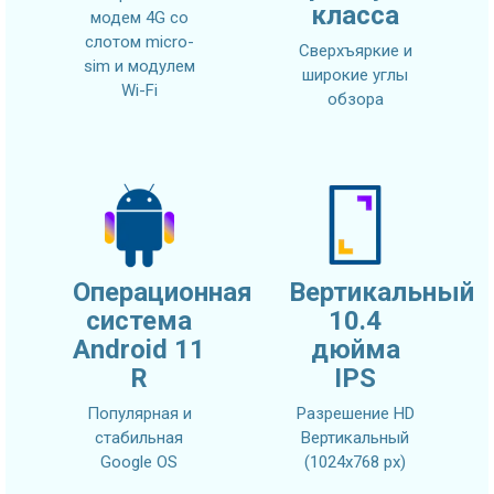
класса
модем 4G со
слотом micro-
Сверхъяркие и
sim и модулем
широкие углы
Wi-Fi
обзора
Операционная
Вертикальный
система
10.4
Android 11
дюйма
R
IPS
Популярная и
Разрешение HD
стабильная
Вертикальный
Google OS
(1024x768 px)