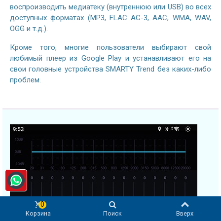
воспроизводить медиатеку (внутреннюю или USB) во всех
доступных форматах (MP3, FLAC AC-3, AAC, WMA, WAV,
OGG и т.д.).
Кроме того, многие пользователи выбирают свой
любимый плеер из Google Play и устанавливают его на
свои головные устройства SMARTY Trend без каких-либо
проблем.
0
Корзина
Поиск
Вверх