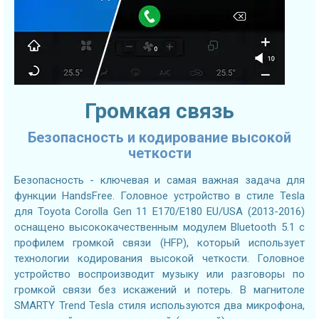
Громкая связь
Безопасность и кодирование высокой
четкости
Безопасность - ключевая и самая важная задача для
функции HandsFree. Головное устройство в стиле Tesla
для Toyota Corolla Gen 11 E170/E180 EU/USA (2013-2016)
оснащено высококачественным модулем Bluetooth 5.1 с
профилем громкой связи (HFP), который использует
технологии кодирования высокой четкости. Головное
устройство воспроизводит музыку или разговоры по
громкой связи без искажений и потерь. В магнитоле
SMARTY Trend Tesla стиля используются два микрофона,