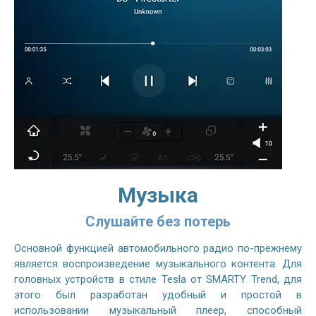
Музыка
Слушайте без потерь
Основной функцией автомобильного радио по-прежнему
является воспроизведение музыкального контента. Для
головных устройств в стиле Tesla от SMARTY Trend, для
этого был разработан удобный и простой в
использовании музыкальный плеер, способный