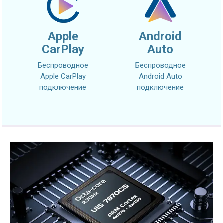
Apple
Android
CarPlay
Auto
Беспроводное
Беспроводное
Apple CarPlay
Android Auto
подключение
подключение