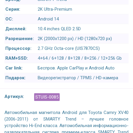
Серия:
2K Ultra-Premium
ОС:
Android 14
Дисплей:
10.4 inches QLED 2.5D
Разрешение:
2K (2000x1200 px) / HD (1280x720 px)
Процессор:
2.7 GHz Octa-core (UIS7870CS)
RAM+SSD:
4+64 / 6+128 / 8+128 / 8+256 / 12+256 Gb
Car link:
Беспров. Apple CarPlay и Android Auto
Подарок:
Видеорегистратор / TPMS / HD-камера
Артикул:
STUIS-0085
Автомобильная магнитола Android для Toyota Camry XV40
(2006-2011) от SMARTY Trend – лучшее головное
устройство Hi-End класса. Автомобильная информационно-
развлекательная система премиум-класса SMARTY Trend