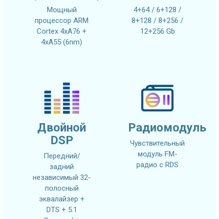
Мощный
4+64 / 6+128 /
процессор ARM
8+128 / 8+256 /
Cortex 4xA76 +
12+256 Gb
4xA55 (6nm)
Двойной
Радиомодуль
DSP
Чувствительный
модуль FM-
Передний/
радио с RDS
задний
независимый 32-
полосный
эквалайзер +
DTS + 5.1