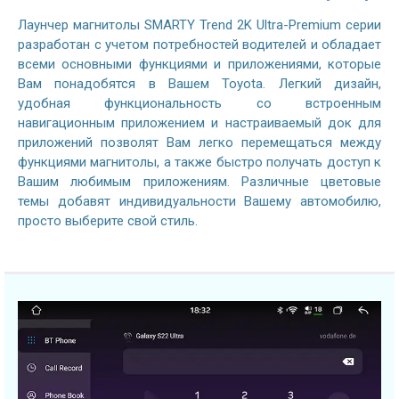
Лаунчер магнитолы SMARTY Trend 2K Ultra-Premium серии
разработан с учетом потребностей водителей и обладает
всеми основными функциями и приложениями, которые
Вам понадобятся в Вашем Toyota. Легкий дизайн,
удобная функциональность со встроенным
навигационным приложением и настраиваемый док для
приложений позволят Вам легко перемещаться между
функциями магнитолы, а также быстро получать доступ к
Вашим любимым приложениям. Различные цветовые
темы добавят индивидуальности Вашему автомобилю,
просто выберите свой стиль.