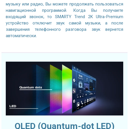
музыку или радио, Вы можете продолжать пользоваться
навигационной программой. Когда Вы получаете
входящий звонок, то SMARTY Trend 2K Ultra-Premium
устройство отключит звук самой музыки, а после
завершения телефонного разговора звук вернется
автоматически.
QLED (Quantum-dot LED)