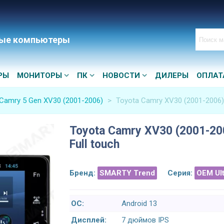
ые компьютеры
РЫ
МОНИТОРЫ
ПК
НОВОСТИ
ДИЛЕРЫ
ОПЛАТ
Camry 5 Gen XV30 (2001-2006)
>
Toyota Camry XV30 (2001-2006) 
Toyota Camry XV30 (2001-200
Full touch
Бренд:
SMARTY Trend
Серия:
OEM Ul
ОС:
Android 13
Дисплей:
7 дюймов IPS