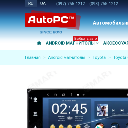
RU
UA
(097) 755-1212
(093) 755-1212
Автомобильн
Выбрать авто
ANDROID МАГНИТОЛЫ
АКСЕССУА
Главная
>
Android магнитолы
>
Toyota
>
Toyota 