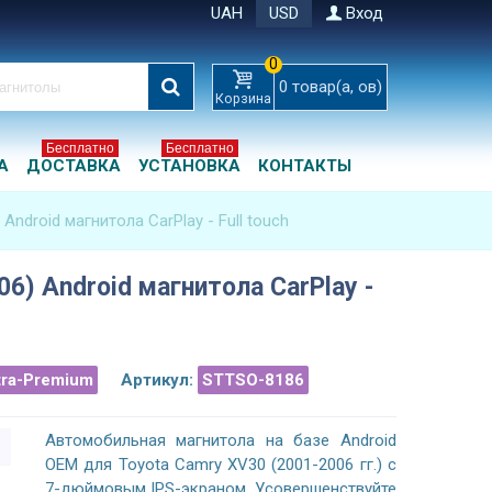
UAH
USD
Вход
0
0
товар(а, ов)
Корзина
Бесплатно
Бесплатно
А
ДОСТАВКА
УСТАНОВКА
КОНТАКТЫ
Android магнитола CarPlay - Full touch
6) Android магнитола CarPlay -
tra-Premium
Артикул:
STTSO-8186
Автомобильная магнитола на базе Android
OEM для Toyota Camry XV30 (2001-2006 гг.) с
7-дюймовым IPS-экраном. Усовершенствуйте