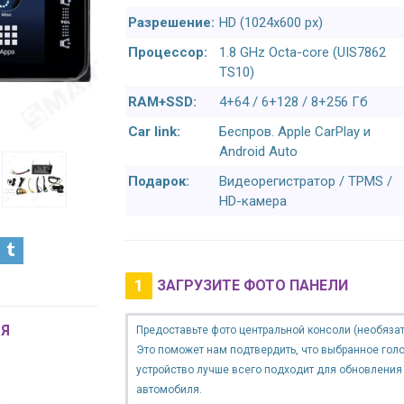
Разрешение:
HD (1024х600 px)
Процессор:
1.8 GHz Octa-core (UIS7862
TS10)
RAM+SSD:
4+64 / 6+128 / 8+256 Гб
Car link:
Беспров. Apple CarPlay и
Android Auto
Подарок:
Видеорегистратор / TPMS /
HD-камера
1
ЗАГРУЗИТЕ ФОТО ПАНЕЛИ
Я
Предоставьте фото центральной консоли (необязат
Это поможет нам подтвердить, что выбранное гол
устройство лучше всего подходит для обновления
автомобиля.