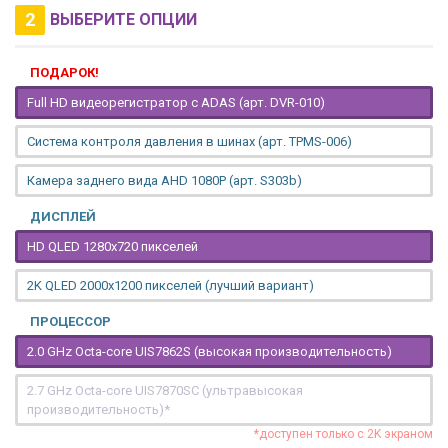
2
ВЫБЕРИТЕ ОПЦИИ
ПОДАРОК!
Full HD видеорегистратор с ADAS (арт. DVR-010)
Система контроля давления в шинах (арт. TPMS-006)
Камера заднего вида AHD 1080P (арт. S303b)
ДИСПЛЕЙ
HD QLED 1280x720 пикселей
2K QLED 2000х1200 пикселей (лучший вариант)
ПРОЦЕССОР
2.0 GHz Octa-core UIS7862S (высокая производительность)
2.7 GHz Octa-core UIS7870SC (ультравысокая
производительность)*
*доступен только с 2K экраном