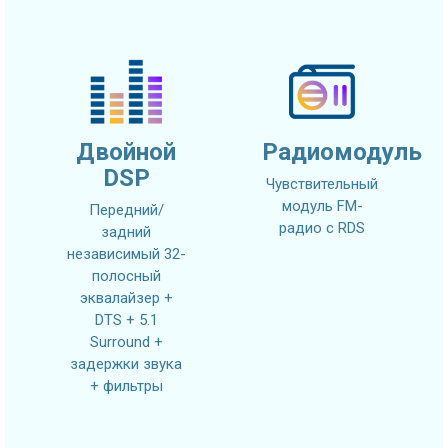
Двойной
Радиомодуль
DSP
Чувствительный
модуль FM-
Передний/
радио с RDS
задний
независимый 32-
полосный
эквалайзер +
DTS + 5.1
Surround +
задержки звука
+ фильтры