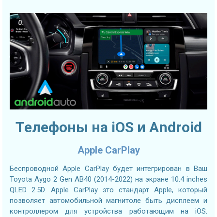
Телефоны на iOS и Android
Apple CarPlay
Беспроводной Apple CarPlay будет интегрирован в Ваш
Toyota Aygo 2 Gen AB40 (2014-2022) на экране 10.4 inches
QLED 2.5D. Apple CarPlay это стандарт Apple, который
позволяет автомобильной магнитоле быть дисплеем и
контроллером для устройства работающим на iOS.