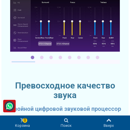
Превосходное качество
звука
Двойной цифровой звуковой процессор
Качество звука очень часто выходит на первое место при
0
Корзина
Поиск
Вверх
выборе автомобильного головного устройства. SMARTY