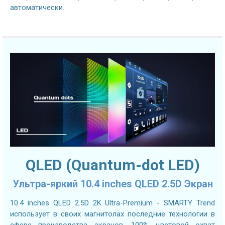
автоматически.
QLED (Quantum-dot LED)
Ультра-яркий 10.4 inches QLED 2.5D Экран
10.4 inches QLED 2.5D 2K Ultra-Premium - SMARTY Trend
использует в своих магнитолах последние технологии в
сфере производства экранов. 100% цветовой охват