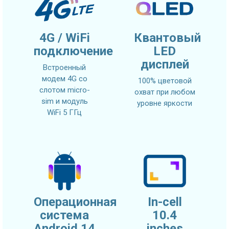
4G / WiFi
Квантовый
подключение
LED
дисплей
Встроенный
модем 4G со
100% цветовой
слотом micro-
охват при любом
sim и модуль
уровне яркости
WiFi 5 ГГц
Операционная
In-cell
система
10.4
Android 14
inches