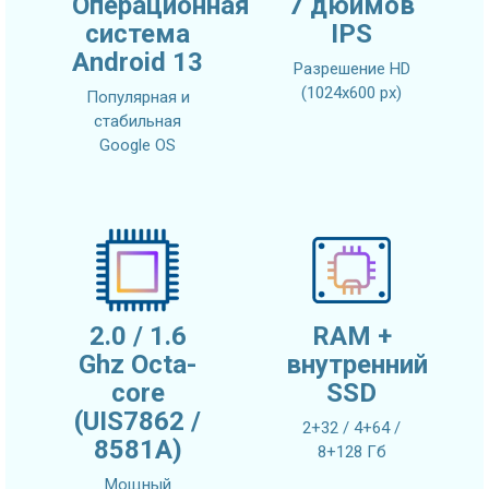
Операционная
7 дюймов
система
IPS
Android 13
Разрешение HD
(1024х600 px)
Популярная и
стабильная
Google OS
2.0 / 1.6
RAM +
Ghz Octa-
внутренний
core
SSD
(UIS7862 /
2+32 / 4+64 /
8581A)
8+128 Гб
Мощный