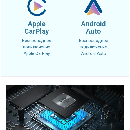
Apple
Android
CarPlay
Auto
Беспроводное
Беспроводное
подключение
подключение
Apple CarPlay
Android Auto