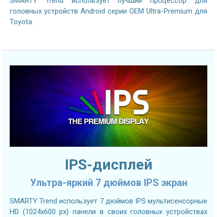
SMARTY Trend использует лучший процессор для
головных устройств Android серии OEM Ultra-Premium для
Toyota.
IPS-дисплей
Ультра-яркий 7 дюймов IPS экран
SMARTY Trend использует 7 дюймов IPS мультисенсорные
HD (1024х600 px) панели в своих головных устройствах