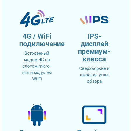
4G / WiFi
IPS-
подключение
дисплей
премиум-
Встроенный
класса
модем 4G со
слотом micro-
Сверхъяркие и
sim и модулем
широкие углы
Wi-Fi
обзора