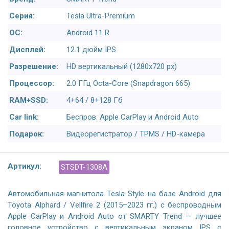
Серия:
Tesla Ultra-Premium
ОС:
Android 11 R
Дисплей:
12.1 дюйм IPS
Разрешение:
HD вертикальный (1280x720 px)
Процессор:
2.0 ГГц Octa-Core (Snapdragon 665)
RAM+SSD:
4+64 / 8+128 Гб
Car link:
Беспров. Apple CarPlay и Android Auto
Подарок:
Видеорегистратор / TPMS / HD-камера
Артикул:
STSDT-1308A
Автомобильная магнитола Tesla Style на базе Android для
Toyota Alphard / Vellfire 2 (2015–2023 гг.) с беспроводным
Apple CarPlay и Android Auto от SMARTY Trend — лучшее
головное устройство с вертикальным экраном IPS с