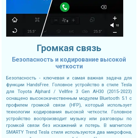
Громкая связь
Безопасность и кодирование высокой
четкости
Безопасность - ключевая и самая важная задача для
функции HandsFree. Головное устройство в стиле Tesla
для Toyota Alphard / Vellfire 3 Gen AH30 (2015-2023)
оснащено высококачественным модулем Bluetooth 5.1 с
профилем громкой связи (HFP), который использует
технологии кодирования высокой четкости. Головное
устройство воспроизводит музыку или разговоры по
громкой связи без искажений и потерь. В магнитоле
SMARTY Trend Tesla стиля используются два микрофона,