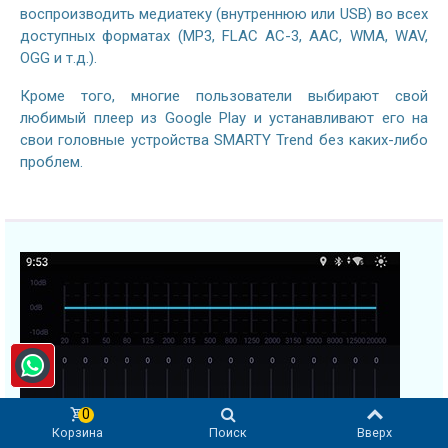
воспроизводить медиатеку (внутреннюю или USB) во всех
доступных форматах (MP3, FLAC AC-3, AAC, WMA, WAV,
OGG и т.д.).
Кроме того, многие пользователи выбирают свой
любимый плеер из Google Play и устанавливают его на
свои головные устройства SMARTY Trend без каких-либо
проблем.
0
Корзина
Поиск
Вверх