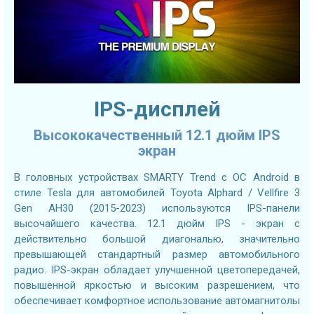
IPS-дисплей
Высококачественный 12.1 дюйм IPS
экран
В головных устройствах SMARTY Trend с ОС Android в
стиле Tesla для автомобилей Toyota Alphard / Vellfire 3
Gen AH30 (2015-2023) используются IPS-панели
высочайшего качества. 12.1 дюйм IPS - экран с
действительно большой диагональю, значительно
превышающей стандартный размер автомобильного
радио. IPS-экран обладает улучшенной цветопередачей,
повышенной яркостью и высоким разрешением, что
обеспечивает комфортное использование автомагнитолы