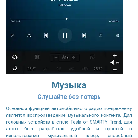
Музыка
Слушайте без потерь
Основной функцией автомобильного радио по-прежнему
является воспроизведение музыкального контента. Для
головных устройств в стиле Tesla от SMARTY Trend, для
этого был разработан удобный и простой в
использовании музыкальный плеер, способный