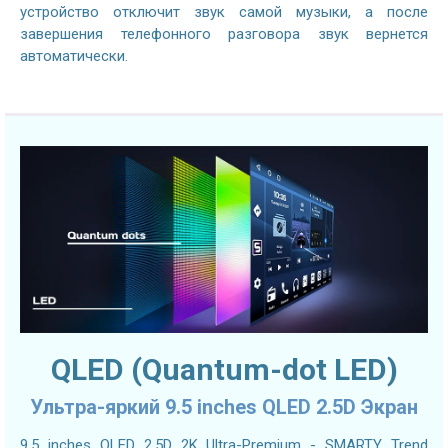
устройство отключит звук самой музыки, а после
завершения телефонного разговора звук вернется
автоматически.
QLED (Quantum-dot LED)
Ультра-яркий 9.5 inches QLED 2.5D Экран
9.5 inches QLED 2.5D 2K Ultra-Premium - SMARTY Trend