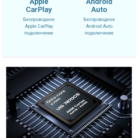
Apple
Android
CarPlay
Auto
Беспроводное
Беспроводное
Apple CarPlay
Android Auto
подключение
подключение