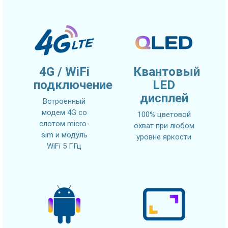
4G / WiFi
Квантовый
подключение
LED
дисплей
Встроенный
модем 4G со
100% цветовой
слотом micro-
охват при любом
sim и модуль
уровне яркости
WiFi 5 ГГц