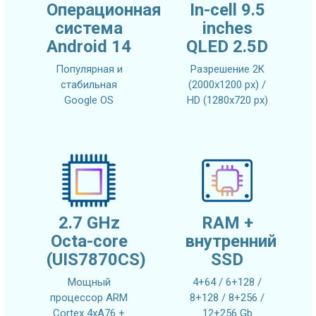
Операционная
In-cell 9.5
система
inches
Android 14
QLED 2.5D
Популярная и
Разрешение 2K
стабильная
(2000x1200 px) /
Google OS
HD (1280x720 px)
2.7 GHz
RAM +
Octa-core
внутренний
(UIS7870CS)
SSD
Мощный
4+64 / 6+128 /
процессор ARM
8+128 / 8+256 /
Cortex 4xA76 +
12+256 Gb