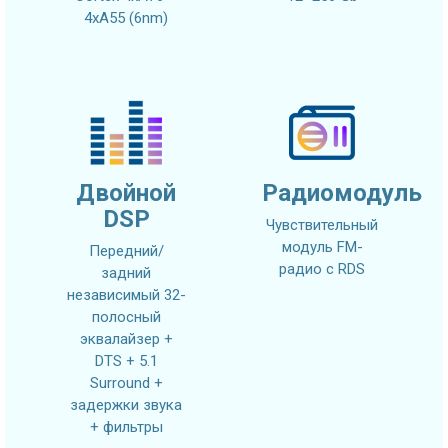
4xA55 (6nm)
Двойной
Радиомодуль
DSP
Чувствительный
модуль FM-
Передний/
радио с RDS
задний
независимый 32-
полосный
эквалайзер +
DTS + 5.1
Surround +
задержки звука
+ фильтры