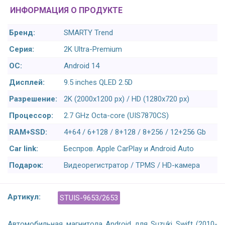
ИНФОРМАЦИЯ О ПРОДУКТЕ
Бренд:
SMARTY Trend
Серия:
2K Ultra-Premium
ОС:
Android 14
Дисплей:
9.5 inches QLED 2.5D
Разрешение:
2K (2000x1200 px) / HD (1280x720 px)
Процессор:
2.7 GHz Octa-core (UIS7870CS)
RAM+SSD:
4+64 / 6+128 / 8+128 / 8+256 / 12+256 Gb
Car link:
Беспров. Apple CarPlay и Android Auto
Подарок:
Видеорегистратор / TPMS / HD-камера
Артикул:
STUIS-9653/2653
Автомобильная магнитола Android для Suzuki Swift (2010-