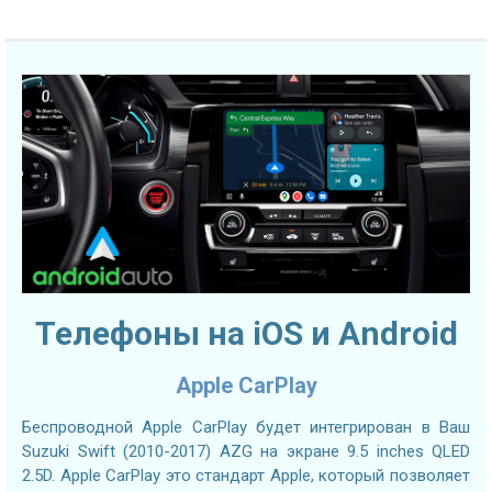
Телефоны на iOS и Android
Apple CarPlay
Беспроводной Apple CarPlay будет интегрирован в Ваш
Suzuki Swift (2010-2017) AZG на экране 9.5 inches QLED
2.5D. Apple CarPlay это стандарт Apple, который позволяет