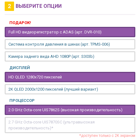
2
ВЫБЕРИТЕ ОПЦИИ
ПОДАРОК!
Full HD видеорегистратор с ADAS (арт. DVR-010)
Система контроля давления в шинах (арт. TPMS-006)
Камера заднего вида AHD 1080P (арт. S303b)
ДИСПЛЕЙ
HD QLED 1280x720 пикселей
2K QLED 2000х1200 пикселей (лучший вариант)
ПРОЦЕССОР
2.0 GHz Octa-core UIS7862S (высокая производительность)
2.7 GHz Octa-core UIS7870SC (ультравысокая
производительность)*
*доступен только с 2K экраном