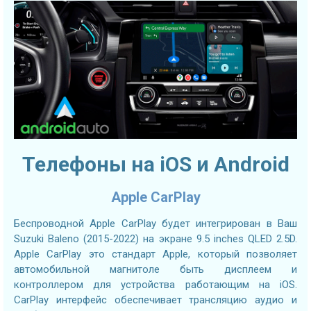
Телефоны на iOS и Android
Apple CarPlay
Беспроводной Apple CarPlay будет интегрирован в Ваш
Suzuki Baleno (2015-2022) на экране 9.5 inches QLED 2.5D.
Apple CarPlay это стандарт Apple, который позволяет
автомобильной магнитоле быть дисплеем и
контроллером для устройства работающим на iOS.
CarPlay интерфейс обеспечивает трансляцию аудио и