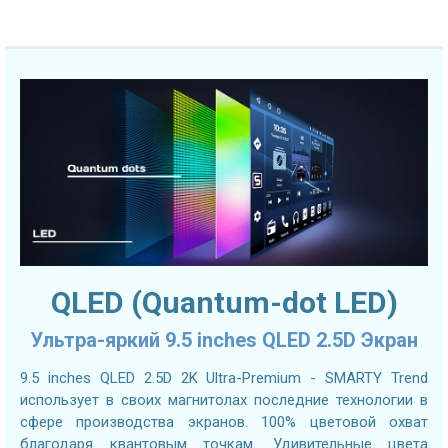
QLED (Quantum-dot LED)
Ультра-яркий 9.5 inches QLED 2.5D Экран
9.5 inches QLED 2.5D 2K Ultra-Premium - SMARTY Trend
использует в своих магнитолах последние технологии в
сфере производства экранов. 100% цветовой охват
благодаря квантовым точкам. Удивительные цвета