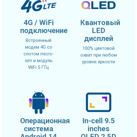
4G / WiFi
Квантовый
подключение
LED
дисплей
Встроенный
модем 4G со
100% цветовой
слотом micro-
охват при любом
sim и модуль
уровне яркости
WiFi 5 ГГц
Операционная
In-cell 9.5
система
inches
Android 14
QLED 2.5D