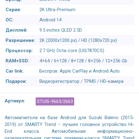
Серия:
2K Ultra-Premium
ОС:
Android 14
Дисплей:
9.5 inches QLED 2.5D
Разрешение:
2K (2000x1200 px) / HD (1280x720 px)
Процессор:
2.7 GHz Octa-core (UIS7870CS)
RAM+SSD:
4+64 / 6+128 / 8+128 / 8+256 / 12+256 Gb
Car link:
Беспров. Apple CarPlay и Android Auto
Подарок:
Видеорегистратор / TPMS / HD-камера
Артикул:
STUIS-9663/2663
Автомагнитола на базе Android для Suzuki Baleno (2015-
2019) от SMARTY Trend – лучшее головное устройство Hi-
End класса. Автомобильная информационно-
развлекательная система премиум-класса SMARTY Trend