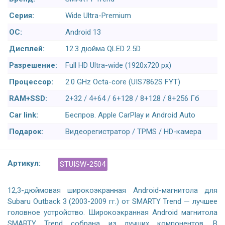
Серия:
Wide Ultra-Premium
ОС:
Android 13
Дисплей:
12.3 дюйма QLED 2.5D
Разрешение:
Full HD Ultra-wide (1920x720 px)
Процессор:
2.0 GHz Octa-core (UIS7862S FYT)
RAM+SSD:
2+32 / 4+64 / 6+128 / 8+128 / 8+256 Гб
Car link:
Беспров. Apple CarPlay и Android Auto
Подарок:
Видеорегистратор / TPMS / HD-камера
Артикул:
STUISW-2504
12,3-дюймовая широкоэкранная Android-магнитола для
Subaru Outback 3 (2003-2009 гг.) от SMARTY Trend — лучшее
головное устройство. Широкоэкранная Android магнитола
SMARTY Trend собрана из лучших компонентов. В