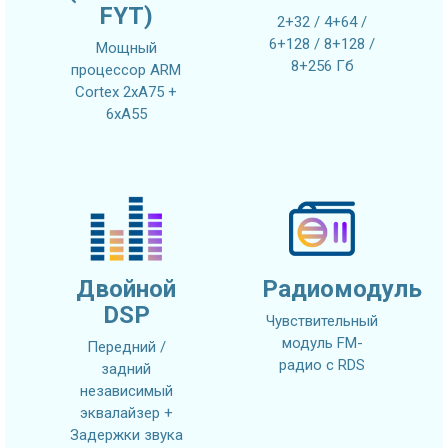
FYT)
2+32 / 4+64 /
6+128 / 8+128 /
Мощный
8+256 Гб
процессор ARM
Cortex 2xA75 +
6xA55
Двойной
Радиомодуль
DSP
Чувствительный
модуль FM-
Передний /
радио с RDS
задний
независимый
эквалайзер +
Задержки звука