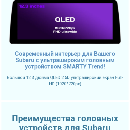
Современный интерьер для Вашего
Subaru с ультрашироким головным
устройством SMARTY Trend!
Большой 12.3 дюйма QLED 2.5D ультраширокий экран Full-
HD (1920*720px)
Преимущества головных
устройств для Subaru