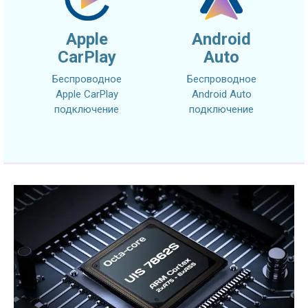
Apple
Android
CarPlay
Auto
Беспроводное
Беспроводное
Apple CarPlay
Android Auto
подключение
подключение