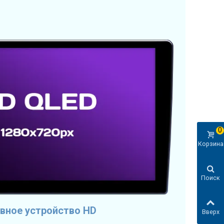
0
Корзина
Поиск
вное устройство HD
Вверх