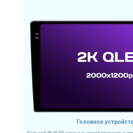
Головное устройст
Большой 2K QLED экран с высокой плотностью пик