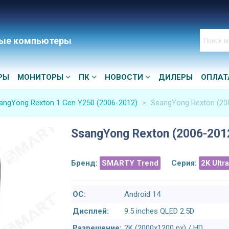
ые компьютеры
РЫ
МОНИТОРЫ
ПК
НОВОСТИ
ДИЛЕРЫ
ОПЛАТ
angYong Rexton 1 Gen Y250 (2006-2012)
>
SsangYong Rexton (20
SsangYong Rexton (2006-201
Бренд:
SMARTY Trend
Серия:
2K Ultr
ОС:
Android 14
Дисплей:
9.5 inches QLED 2.5D
Разрешение:
2K (2000x1200 px) / HD