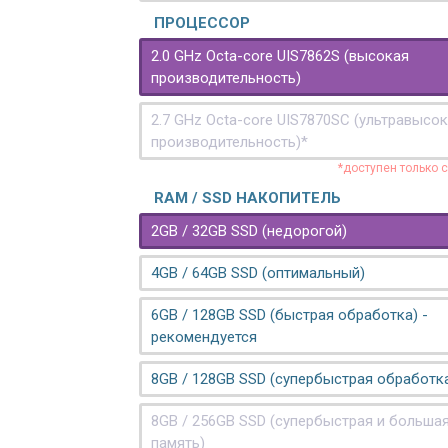
ПРОЦЕССОР
2.0 GHz Octa-core UIS7862S (высокая
производительность)
2.7 GHz Octa-core UIS7870SC (ультравысо
производительность)*
*доступен только 
RAM / SSD НАКОПИТЕЛЬ
2GB / 32GB SSD (недорогой)
4GB / 64GB SSD (оптимальный)
6GB / 128GB SSD (быстрая обработка) -
рекомендуется
8GB / 128GB SSD (супербыстрая обработк
8GB / 256GB SSD (супербыстрая и больша
память)