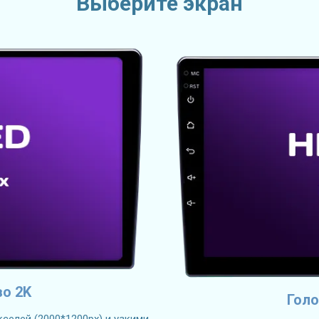
Выберите экран
во 2K
Голо
селей (2000*1200px) и узкими