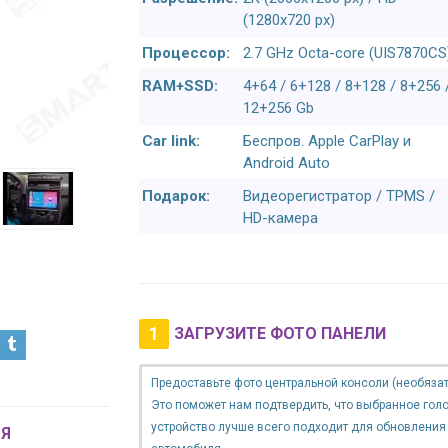
(1280x720 px)
Процессор:
2.7 GHz Octa-core (UIS7870CS
RAM+SSD:
4+64 / 6+128 / 8+128 / 8+256 
12+256 Gb
Car link:
Беспров. Apple CarPlay и
Android Auto
Подарок:
Видеорегистратор / TPMS /
HD-камера
1
ЗАГРУЗИТЕ ФОТО ПАНЕЛИ
Предоставьте фото центральной консоли (необязат
Это поможет нам подтвердить, что выбранное гол
устройство лучше всего подходит для обновления
Я