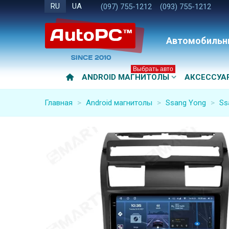
RU
UA
(097) 755-1212
(093) 755-1212
Автомобильн
Выбрать авто
ANDROID МАГНИТОЛЫ
АКСЕССУА
Главная
>
Android магнитолы
>
Ssang Yong
>
Ss