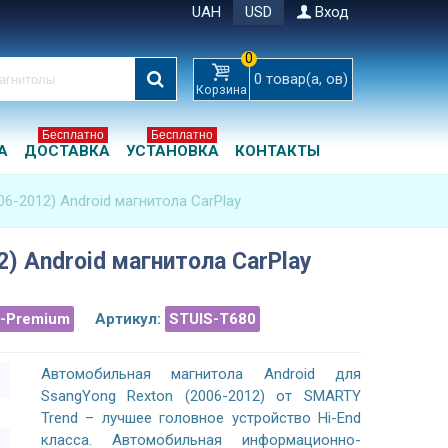
UAH
USD
Вход
0
0
товар(а, ов)
Корзина
Бесплатно
Бесплатно
А
ДОСТАВКА
УСТАНОВКА
КОНТАКТЫ
06-2012) Android магнитола CarPlay
2) Android магнитола CarPlay
a-Premium
Артикул:
STUIS-T680
Автомобильная магнитола Android для
SsangYong Rexton (2006-2012) от SMARTY
Trend – лучшее головное устройство Hi-End
класса. Автомобильная информационно-