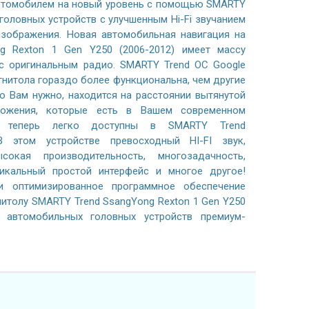
автомобилем на новый уровень с помощью SMARTY
 головных устройств с улучшенным Hi-Fi звучанием
зображения. Новая автомобильная навигация на
g Rexton 1 Gen Y250 (2006-2012) имеет массу
с оригинальным радио. SMARTY Trend ОС Google
гнитола гораздо более функциональна, чем другие
то Вам нужно, находится на расстоянии вытянутой
ложения, которые есть в Вашем современном
, теперь легко доступны в SMARTY Trend
В этом устройстве превосходный HI-FI звук,
сокая производительность, многозадачность,
никальный простой интерфейс и многое другое!
 оптимизированное программное обеспечение
нитолу SMARTY Trend SsangYong Rexton 1 Gen Y250
и автомобильных головных устройств премиум-