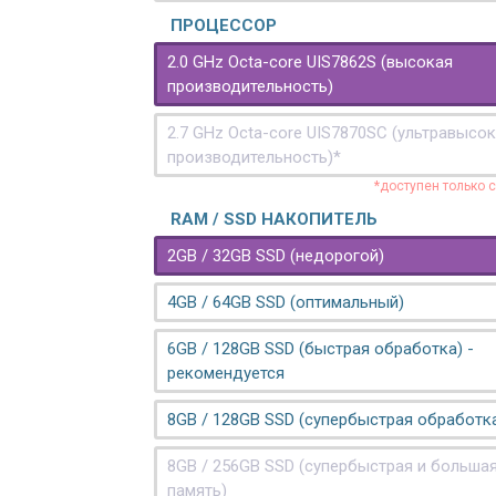
ПРОЦЕССОР
2.0 GHz Octa-core UIS7862S (высокая
производительность)
2.7 GHz Octa-core UIS7870SC (ультравысо
производительность)*
*доступен только 
RAM / SSD НАКОПИТЕЛЬ
2GB / 32GB SSD (недорогой)
4GB / 64GB SSD (оптимальный)
6GB / 128GB SSD (быстрая обработка) -
рекомендуется
8GB / 128GB SSD (супербыстрая обработк
8GB / 256GB SSD (супербыстрая и больша
память)