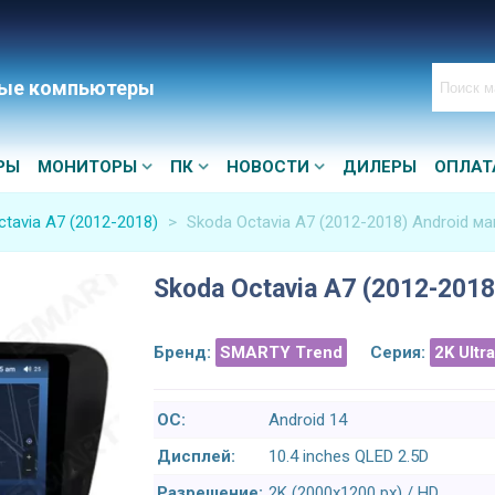
ые компьютеры
РЫ
МОНИТОРЫ
ПК
НОВОСТИ
ДИЛЕРЫ
ОПЛАТ
ctavia A7 (2012-2018)
>
Skoda Octavia A7 (2012-2018) Android ма
Skoda Octavia A7 (2012-2018
Бренд:
SMARTY Trend
Серия:
2K Ultr
ОС:
Android 14
Дисплей:
10.4 inches QLED 2.5D
Разрешение:
2K (2000x1200 px) / HD