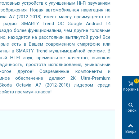
 головных устройств с улучшенным Hi-Fi звучанием
зображения. Новая автомобильная навигация на
avia A7 (2012-2018) имеет массу преимуществ по
 радио. SMARTY Trend ОС Google Android 14
раздо более функциональна, чем другие головные
жно, находится на расстоянии вытянутой руки! Все
орые есть в Вашем современном смартфоне или
тупны в SMARTY Trend мультимедийной системе. В
ный HI-FI звук, премиальное качество, высокая
адачность, простота использования, уникальный
ногое другое! Современные компоненты и
ммное обеспечение делают 2K Ultra-Premium
0
koda Octavia A7 (2012-2018) лидером среди
Корзина
ройств премиум-класса!
Поиск
Вверх