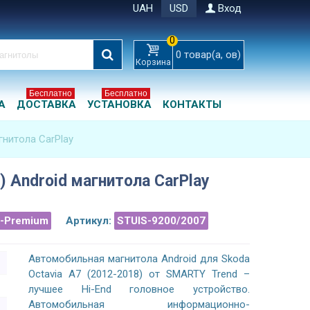
UAH
USD
Вход
0
0
товар(а, ов)
Корзина
Бесплатно
Бесплатно
А
ДОСТАВКА
УСТАНОВКА
КОНТАКТЫ
гнитола CarPlay
) Android магнитола CarPlay
a-Premium
Артикул:
STUIS-9200/2007
Автомобильная магнитола Android для Skoda
Octavia A7 (2012-2018) от SMARTY Trend –
лучшее Hi-End головное устройство.
Автомобильная информационно-