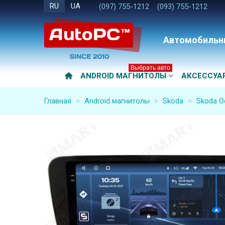
RU
UA
(097) 755-1212
(093) 755-1212
Автомобильн
Выбрать авто
ANDROID МАГНИТОЛЫ
АКСЕССУА
Главная
>
Android магнитолы
>
Skoda
>
Skoda O