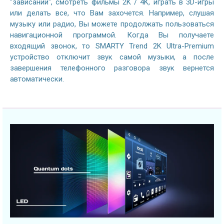
"зависаний", смотреть фильмы 2K / 4K, играть в 3D-игры
или делать все, что Вам захочется. Например, слушая
музыку или радио, Вы можете продолжать пользоваться
навигационной программой. Когда Вы получаете
входящий звонок, то SMARTY Trend 2K Ultra-Premium
устройство отключит звук самой музыки, а после
завершения телефонного разговора звук вернется
автоматически.