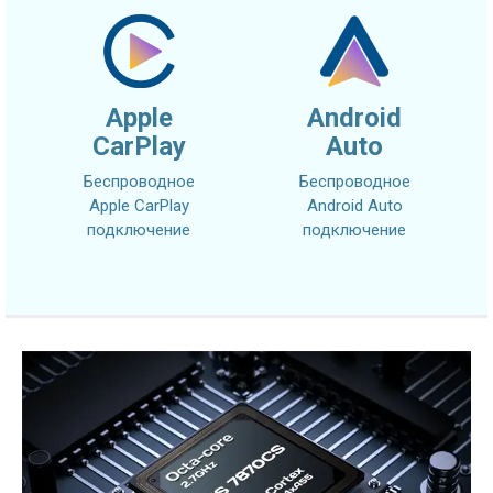
Apple
Android
CarPlay
Auto
Беспроводное
Беспроводное
Apple CarPlay
Android Auto
подключение
подключение