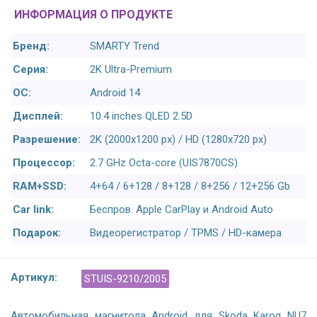
ИНФОРМАЦИЯ О ПРОДУКТЕ
Бренд:
SMARTY Trend
Серия:
2K Ultra-Premium
ОС:
Android 14
Дисплей:
10.4 inches QLED 2.5D
Разрешение:
2K (2000x1200 px) / HD (1280x720 px)
Процессор:
2.7 GHz Octa-core (UIS7870CS)
RAM+SSD:
4+64 / 6+128 / 8+128 / 8+256 / 12+256 Gb
Car link:
Беспров. Apple CarPlay и Android Auto
Подарок:
Видеорегистратор / TPMS / HD-камера
Артикул:
STUIS-9210/2005
Автомобильная магнитола Android для Skoda Karoq NU7