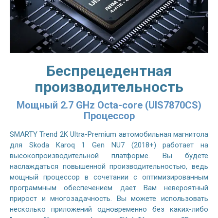
Беспрецедентная
производительность
Мощный 2.7 GHz Octa-core (UIS7870CS)
Процессор
SMARTY Trend 2K Ultra-Premium автомобильная магнитола
для Skoda Karoq 1 Gen NU7 (2018+) работает на
высокопроизводительной платформе. Вы будете
наслаждаться повышенной производительностью, ведь
мощный процессор в сочетании с оптимизированным
программным обеспечением дает Вам невероятный
прирост и многозадачность. Вы можете использовать
несколько приложений одновременно без каких-либо