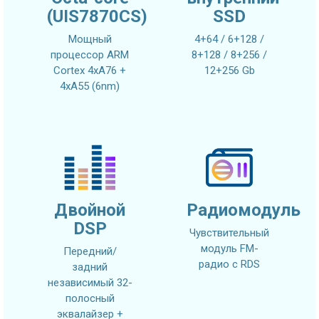
(UIS7870CS)
SSD
Мощный
4+64 / 6+128 /
процессор ARM
8+128 / 8+256 /
Cortex 4xA76 +
12+256 Gb
4xA55 (6nm)
Двойной
Радиомодуль
DSP
Чувствительный
модуль FM-
Передний/
радио с RDS
задний
независимый 32-
полосный
эквалайзер +