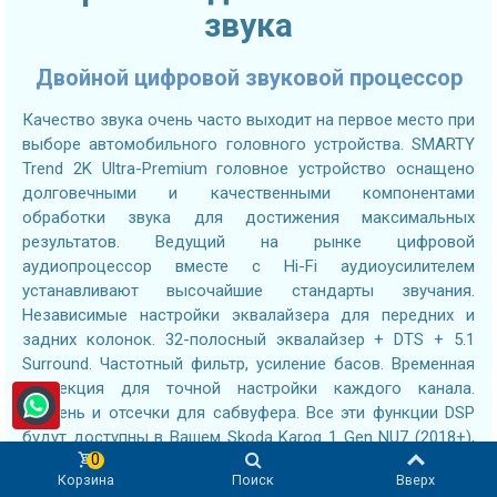
звука
Двойной цифровой звуковой процессор
Качество звука очень часто выходит на первое место при
выборе автомобильного головного устройства. SMARTY
Trend 2K Ultra-Premium головное устройство оснащено
долговечными и качественными компонентами
обработки звука для достижения максимальных
результатов. Ведущий на рынке цифровой
аудиопроцессор вместе с Hi-Fi аудиоусилителем
устанавливают высочайшие стандарты звучания.
Независимые настройки эквалайзера для передних и
задних колонок. 32-полосный эквалайзер + DTS + 5.1
Surround. Частотный фильтр, усиление басов. Временная
коррекция для точной настройки каждого канала.
Уровень и отсечки для сабвуфера. Все эти функции DSP
будут доступны в Вашем Skoda Karoq 1 Gen NU7 (2018+),
0
что поможет Вам настроить звук по своему вкусу.
Корзина
Поиск
Вверх