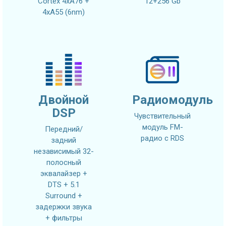
Cortex 4xA76 +
12+256 Gb
4xA55 (6nm)
Двойной
Радиомодуль
DSP
Чувствительный
модуль FM-
Передний/
радио с RDS
задний
независимый 32-
полосный
эквалайзер +
DTS + 5.1
Surround +
задержки звука
+ фильтры