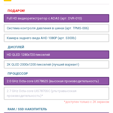
ПОДАРОК!
Full HD видеорегистратор с ADAS (арт. DVR-010)
Система контроля давления в шинах (арт. TPMS-006)
Камера заднего вида AHD 1080P (арт. S303b)
ДИСПЛЕЙ
HD QLED 1280x720 пикселей
2K QLED 2000х1200 пикселей (лучший вариант)
ПРОЦЕССОР
2.0 GHz Octa-core UIS7862S (высокая производительность)
2.7 GHz Octa-core UIS7870SC (ультравысокая
производительность)*
*доступен только с 2K экраном
RAM / SSD НАКОПИТЕЛЬ