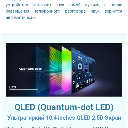
устройство отключит звук самой музыки, а после
завершения телефонного разговора звук вернется
автоматически.
QLED (Quantum-dot LED)
Ультра-яркий 10.4 inches QLED 2.5D Экран