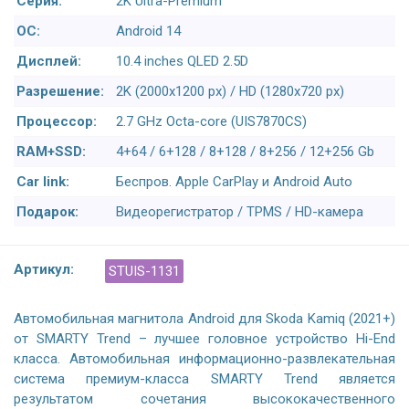
Серия:
2K Ultra-Premium
ОС:
Android 14
Дисплей:
10.4 inches QLED 2.5D
Разрешение:
2K (2000x1200 px) / HD (1280x720 px)
Процессор:
2.7 GHz Octa-core (UIS7870CS)
RAM+SSD:
4+64 / 6+128 / 8+128 / 8+256 / 12+256 Gb
Car link:
Беспров. Apple CarPlay и Android Auto
Подарок:
Видеорегистратор / TPMS / HD-камера
Артикул:
STUIS-1131
Автомобильная магнитола Android для Skoda Kamiq (2021+)
от SMARTY Trend – лучшее головное устройство Hi-End
класса. Автомобильная информационно-развлекательная
система премиум-класса SMARTY Trend является
результатом сочетания высококачественного