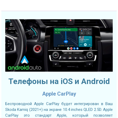
Телефоны на iOS и Android
Apple CarPlay
Беспроводной Apple CarPlay будет интегрирован в Ваш
Skoda Kamiq (2021+) на экране 10.4 inches QLED 2.5D. Apple
CarPlay это стандарт Apple, который позволяет