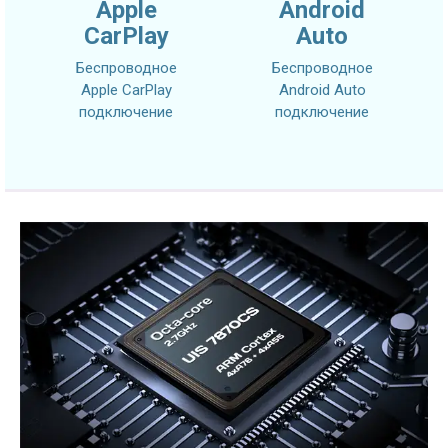
Apple
Android
CarPlay
Auto
Беспроводное
Беспроводное
Apple CarPlay
Android Auto
подключение
подключение