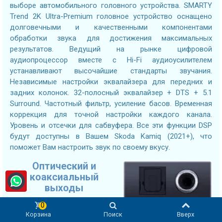
выборе автомобильного головного устройства. SMARTY
Trend 2K Ultra-Premium головное устройство оснащено
долговечными и качественными компонентами
обработки звука для достижения максимальных
результатов. Ведущий на рынке цифровой
аудиопроцессор вместе с Hi-Fi аудиоусилителем
устанавливают высочайшие стандарты звучания.
Независимые настройки эквалайзера для передних и
задних колонок. 32-полосный эквалайзер + DTS + 5.1
Surround. Частотный фильтр, усиление басов. Временная
коррекция для точной настройки каждого канала.
Уровень и отсечки для сабвуфера. Все эти функции DSP
будут доступны в Вашем Skoda Kamiq (2021+), что
поможет Вам настроить звук по своему вкусу.
Оптический и
коаксиальный
выходы
0
Подключайте DSP-усилители
Корзина
Поиск
Вверх
нового поколения с помощью оптического или