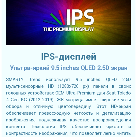
IPS-дисплей
Ультра-яркий 9.5 inches QLED 2.5D экран
SMARTY Trend использует 9.5 inches QLED 2.5D
мультисенсорные HD (1280х720 px) панели в своих
головных устройствах OEM Ultra-Premium для Seat Toledo
4 Gen KG (2012-2019). ЖК-матрица имеет широкие углы
обзора и отличную цветопередачу. Этот HD-экран
обеспечивает превосходную четкость и детализацию
изображения, подчеркивая качество воспроизведения
контента. Технология IPS обеспечивает яркость и
контрастность изображения, что позволяет легко читать