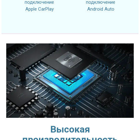
подключение
подключение
Apple CarPlay
Android Auto
Высокая
производительность