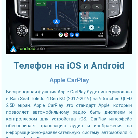
Телефон на iOS и Android
Apple CarPlay
Беспроводная функция Apple CarPlay будет интегрирована
в Ваш Seat Toledo 4 Gen KG (2012-2019) на 9.5 inches QLED
2.5D экран. Apple CarPlay это стандарт Apple, который
позволяет автомобильному радио быть дисплеем и
контроллером для устройства iOS. CarPlay интерфейс
обеспечивает трансляцию аудио и изображения на
информационно-развлекательную систему автомобиля с