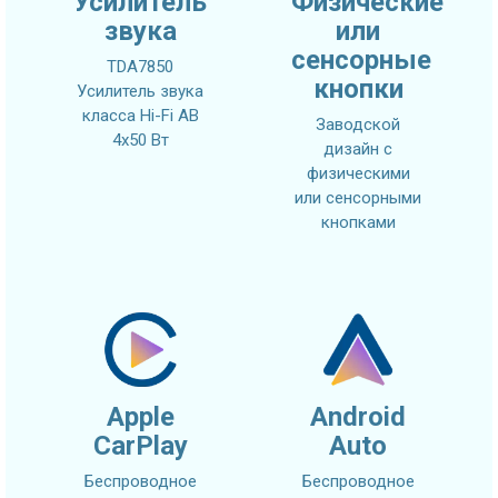
Усилитель
Физические
звука
или
сенсорные
TDA7850
кнопки
Усилитель звука
класса Hi-Fi AB
Заводской
4x50 Вт
дизайн с
физическими
или сенсорными
кнопками
Apple
Android
CarPlay
Auto
Беспроводное
Беспроводное