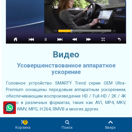
Видео
Усовершенствованное аппаратное
ускорение
Головное устройство SMARTY Trend серии OEM Ultra-
Premium оснащены передовым аппаратным ускорением,
обеспечивающим воспроизведение HD / Full-HD / 2K / 4K
видео в различных форматах, таких как AVI, MP4, MKV,
MOV, WMV, MPG, H.264, RMVB и многих других.
Кроме того, Вы можете установить приложение YouTube
0
или любой другой сторонний видеоплеер по Вашему
Корзина
Поиск
Вверх