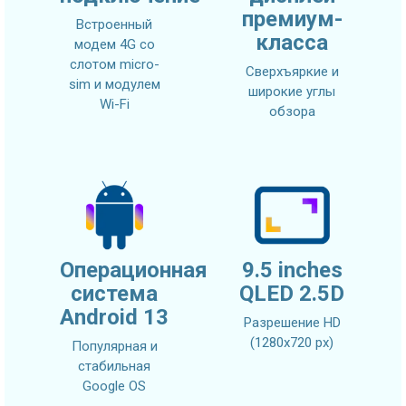
премиум-
Встроенный
класса
модем 4G со
слотом micro-
Сверхъяркие и
sim и модулем
широкие углы
Wi-Fi
обзора
Операционная
9.5 inches
система
QLED 2.5D
Android 13
Разрешение HD
(1280х720 px)
Популярная и
стабильная
Google OS