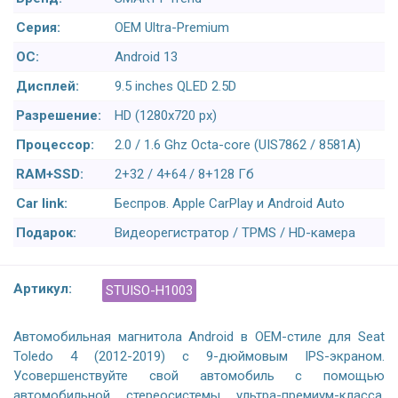
Серия:
OEM Ultra-Premium
ОС:
Android 13
Дисплей:
9.5 inches QLED 2.5D
Разрешение:
HD (1280х720 px)
Процессор:
2.0 / 1.6 Ghz Octa-core (UIS7862 / 8581A)
RAM+SSD:
2+32 / 4+64 / 8+128 Гб
Car link:
Беспров. Apple CarPlay и Android Auto
Подарок:
Видеорегистратор / TPMS / HD-камера
Артикул:
STUISO-H1003
Автомобильная магнитола Android в OEM-стиле для Seat
Toledo 4 (2012-2019) с 9-дюймовым IPS-экраном.
Усовершенствуйте свой автомобиль с помощью
автомобильной стереосистемы ультра-премиум-класса,