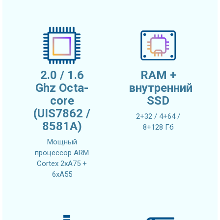
2.0 / 1.6
RAM +
Ghz Octa-
внутренний
core
SSD
(UIS7862 /
2+32 / 4+64 /
8581A)
8+128 Гб
Мощный
процессор ARM
Cortex 2xA75 +
6xA55