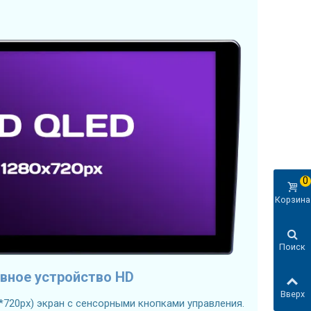
0
Корзина
Поиск
вное устройство HD
Вверх
*720px) экран с сенсорными кнопками управления.