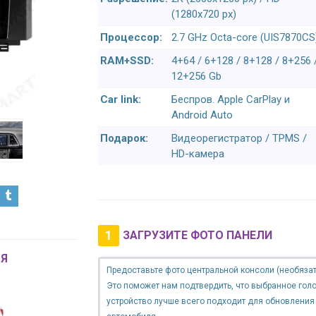
(1280x720 px)
Процессор:
2.7 GHz Octa-core (UIS7870CS
RAM+SSD:
4+64 / 6+128 / 8+128 / 8+256 
12+256 Gb
Car link:
Беспров. Apple CarPlay и
Android Auto
Подарок:
Видеорегистратор / TPMS /
HD-камера
1
ЗАГРУЗИТЕ ФОТО ПАНЕЛИ
Я
Предоставьте фото центральной консоли (необязат
Это поможет нам подтвердить, что выбранное гол
устройство лучше всего подходит для обновления