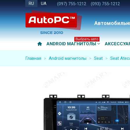
RU
UA
(097) 755-1212
(093) 755-1212
Автомобильн
Выбрать авто
ANDROID МАГНИТОЛЫ
АКСЕССУА
Главная
>
Android магнитолы
>
Seat
>
Seat Atec