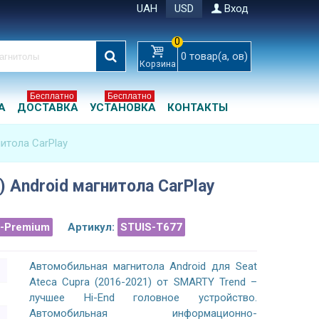
UAH
USD
Вход
0
0
товар(а, ов)
Корзина
Бесплатно
Бесплатно
А
ДОСТАВКА
УСТАНОВКА
КОНТАКТЫ
нитола CarPlay
) Android магнитола CarPlay
a-Premium
Артикул:
STUIS-T677
Автомобильная магнитола Android для Seat
Ateca Cupra (2016-2021) от SMARTY Trend –
лучшее Hi-End головное устройство.
Автомобильная информационно-