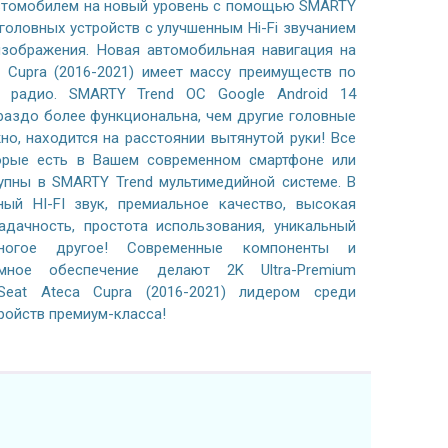
автомобилем на новый уровень с помощью SMARTY
 головных устройств с улучшенным Hi-Fi звучанием
зображения. Новая автомобильная навигация на
a Cupra (2016-2021) имеет массу преимуществ по
 радио. SMARTY Trend ОС Google Android 14
раздо более функциональна, чем другие головные
жно, находится на расстоянии вытянутой руки! Все
орые есть в Вашем современном смартфоне или
тупны в SMARTY Trend мультимедийной системе. В
ный HI-FI звук, премиальное качество, высокая
адачность, простота использования, уникальный
ногое другое! Современные компоненты и
ммное обеспечение делают 2K Ultra-Premium
eat Ateca Cupra (2016-2021) лидером среди
ройств премиум-класса!