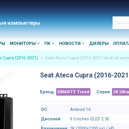
ые компьютеры
РЫ
МОНИТОРЫ
ПК
НОВОСТИ
ДИЛЕРЫ
ОПЛАТ
a Cupra (2016-2021)
>
Seat Ateca Cupra (2016-2021) Android маг
Seat Ateca Cupra (2016-2021
Бренд:
SMARTY Trend
Серия:
2K Ultr
ОС:
Android 14
Дисплей:
9.5 inches QLED 2.5D
Разрешение:
2K (2000x1200 px) / HD