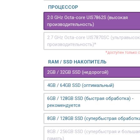
ПРОЦЕССОР
2.0 GHz Octa-core UIS7862S (высокая
производительность)
2.7 GHz Octa-core UIS7870SC (ультравысо
производительность)*
*доступен только 
RAM / SSD НАКОПИТЕЛЬ
2GB / 32GB SSD (недорогой)
4GB / 64GB SSD (оптимальный)
6GB / 128GB SSD (быстрая обработка) -
рекомендуется
8GB / 128GB SSD (супербыстрая обработк
8GB / 256GB SSD (супербыстрая и больша
память)