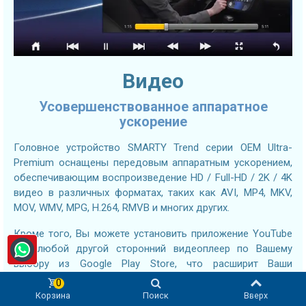
Видео
Усовершенствованное аппаратное
ускорение
Головное устройство SMARTY Trend серии OEM Ultra-
Premium оснащены передовым аппаратным ускорением,
обеспечивающим воспроизведение HD / Full-HD / 2K / 4K
видео в различных форматах, таких как AVI, MP4, MKV,
MOV, WMV, MPG, H.264, RMVB и многих других.
Кроме того, Вы можете установить приложение YouTube
или любой другой сторонний видеоплеер по Вашему
выбору из Google Play Store, что расширит Ваши
возможности воспроизведения видео и обеспечит Вам
0
наилучшие впечатления от просмотра контента.
Корзина
Поиск
Вверх