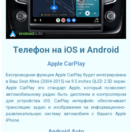
Телефон на iOS и Android
Apple CarPlay
Беспроводная функция Apple CarPlay будет интегрирована
в Ваш Seat Altea (2004-2015) на 9.5 inches QLED 2.5D экран.
Apple CarPlay это стандарт Apple, который позволяет
автомобильному радио быть дисплеем и контроллером
для устройства iOS. CarPlay интерфейс обеспечивает
трансляцию аудио и изображения на информационно-
развлекательную систему автомобиля с Вашего Apple
iPhone.
Android Auto