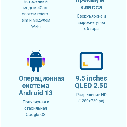
Встроенный
класса
модем 4G со
слотом micro-
Сверхъяркие и
sim и модулем
широкие углы
Wi-Fi
обзора
Операционная
9.5 inches
система
QLED 2.5D
Android 13
Разрешение HD
(1280х720 px)
Популярная и
стабильная
Google OS