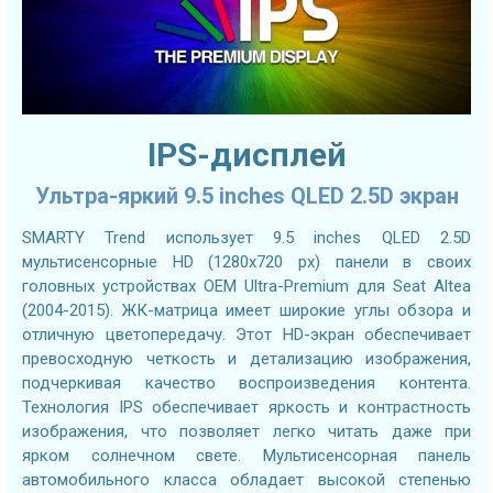
IPS-дисплей
Ультра-яркий 9.5 inches QLED 2.5D экран
SMARTY Trend использует 9.5 inches QLED 2.5D
мультисенсорные HD (1280х720 px) панели в своих
головных устройствах OEM Ultra-Premium для Seat Altea
(2004-2015). ЖК-матрица имеет широкие углы обзора и
отличную цветопередачу. Этот HD-экран обеспечивает
превосходную четкость и детализацию изображения,
подчеркивая качество воспроизведения контента.
Технология IPS обеспечивает яркость и контрастность
изображения, что позволяет легко читать даже при
ярком солнечном свете. Мультисенсорная панель
автомобильного класса обладает высокой степенью