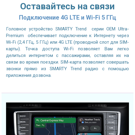
Оставайтесь на связи
Подключение 4G LTE и Wi-Fi 5 ГГц
Головное устройство SMARTY Trend серии OEM Ultra-
Premium обеспечивает подключение к Интернету через
Wi-Fi (2,4 ГГц, 5 ГГц) или 4G LTE (проводной слот для SIM-
карты). Точка доступа Wi-Fi позволяет Вам легко
делиться интернетом с пассажирами, оставляя их на
связи во время поездки. SIM-карта позволяет совершать
звонки прямо из SMARTY Trend радио с помощью
приложения дозвона.