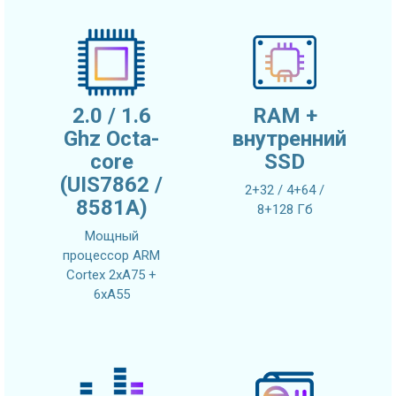
2.0 / 1.6
RAM +
Ghz Octa-
внутренний
core
SSD
(UIS7862 /
2+32 / 4+64 /
8581A)
8+128 Гб
Мощный
процессор ARM
Cortex 2xA75 +
6xA55