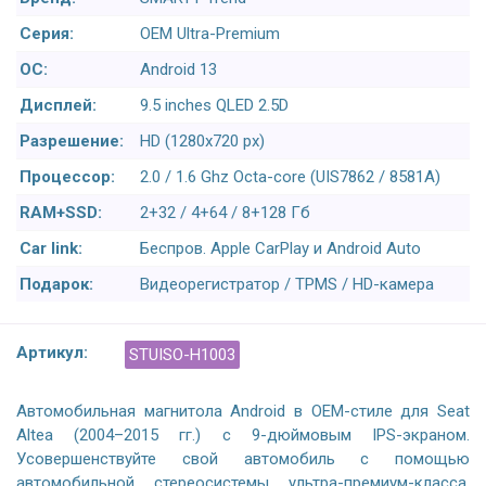
Серия:
OEM Ultra-Premium
ОС:
Android 13
Дисплей:
9.5 inches QLED 2.5D
Разрешение:
HD (1280х720 px)
Процессор:
2.0 / 1.6 Ghz Octa-core (UIS7862 / 8581A)
RAM+SSD:
2+32 / 4+64 / 8+128 Гб
Car link:
Беспров. Apple CarPlay и Android Auto
Подарок:
Видеорегистратор / TPMS / HD-камера
Артикул:
STUISO-H1003
Автомобильная магнитола Android в OEM-стиле для Seat
Altea (2004–2015 гг.) с 9-дюймовым IPS-экраном.
Усовершенствуйте свой автомобиль с помощью
автомобильной стереосистемы ультра-премиум-класса,