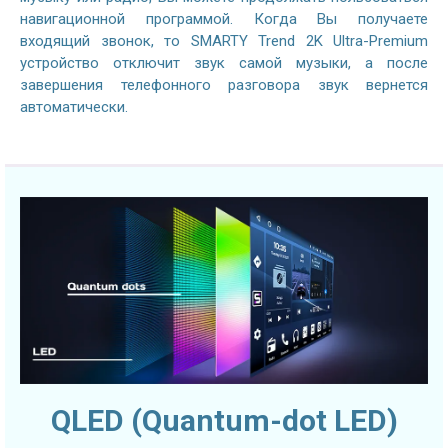
навигационной программой. Когда Вы получаете
входящий звонок, то SMARTY Trend 2K Ultra-Premium
устройство отключит звук самой музыки, а после
завершения телефонного разговора звук вернется
автоматически.
QLED (Quantum-dot LED)