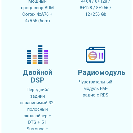
Мощный
4+64 / 6+128 /
процессор ARM
8+128 / 8+256 /
Cortex 4xA76 +
12+256 Gb
4xA55 (6nm)
Двойной
Радиомодуль
DSP
Чувствительный
модуль FM-
Передний/
радио с RDS
задний
независимый 32-
полосный
эквалайзер +
DTS + 5.1
Surround +