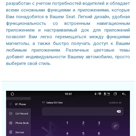
разработан с учетом потребностей водителей и обладает
всеми основными функциями и приложениями, которые
Вам понадобятся в Вашем Seat. Легкий дизайн, удобная
функциональность со встроенным навигационным
приложением и настраиваемый док для приложений
позволят Вам легко перемещаться между функциями
магнитолы, а также быстро получать доступ к Вашим
любимым приложениям. Различные цветовые темы
добавят индивидуальности Вашему автомобилю, просто
выберите свой стиль.