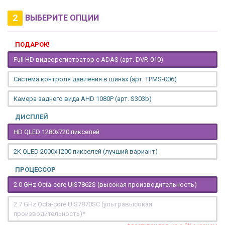
2
ВЫБЕРИТЕ ОПЦИИ
ПОДАРОК!
Full HD видеорегистратор с ADAS (арт. DVR-010)
Система контроля давления в шинах (арт. TPMS-006)
Камера заднего вида AHD 1080P (арт. S303b)
ДИСПЛЕЙ
HD QLED 1280x720 пикселей
2K QLED 2000х1200 пикселей (лучший вариант)
ПРОЦЕССОР
2.0 GHz Octa-core UIS7862S (высокая производительность)
2.7 GHz Octa-core UIS7870SC (ультравысокая
производительность)*