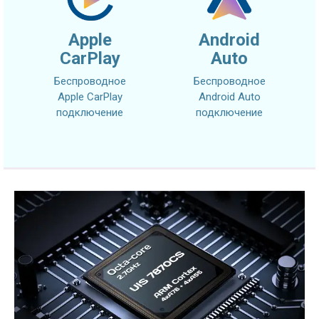
Apple
Android
CarPlay
Auto
Беспроводное
Беспроводное
Apple CarPlay
Android Auto
подключение
подключение