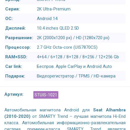
Серия:
2K Ultra-Premium
ОС:
Android 14
Дисплей:
10.4 inches QLED 2.5D
Разрешение:
2K (2000x1200 px) / HD (1280x720 px)
Процессор:
2.7 GHz Octa-core (UIS7870CS)
RAM+SSD:
4+64 / 6+128 / 8+128 / 8+256 / 12+256 Gb
Car link:
Беспров. Apple CarPlay и Android Auto
Подарок:
Видеорегистратор / TPMS / HD-камера
Артикул:
STUIS-1021
Автомобильная магнитола Android для
Seat Alhambra
(2010-2020)
от SMARTY Trend – лучшая магнитола Hi-End
класса. Автомобильная информационно-развлекательная
система премиум-класса SMARTY Trend является